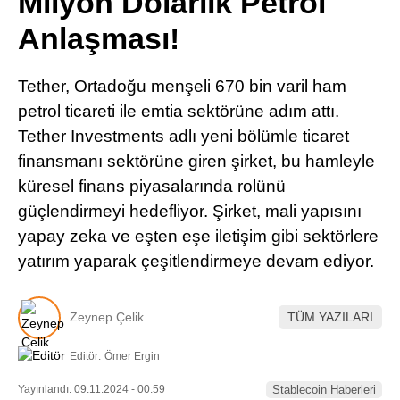
Milyon Dolarlık Petrol
Pinterest
Anlaşması!
LinkedIn
Tether, Ortadoğu menşeli 670 bin varil ham
petrol ticareti ile emtia sektörüne adım attı.
Telegram
Tether Investments adlı yeni bölümle ticaret
finansmanı sektörüne giren şirket, bu hamleyle
küresel finans piyasalarında rolünü
güçlendirmeyi hedefliyor. Şirket, mali yapısını
yapay zeka ve eşten eşe iletişim gibi sektörlere
yatırım yaparak çeşitlendirmeye devam ediyor.
Zeynep Çelik
TÜM YAZILARI
Editör:
Ömer Ergin
Yayınlandı: 09.11.2024 - 00:59
Stablecoin Haberleri