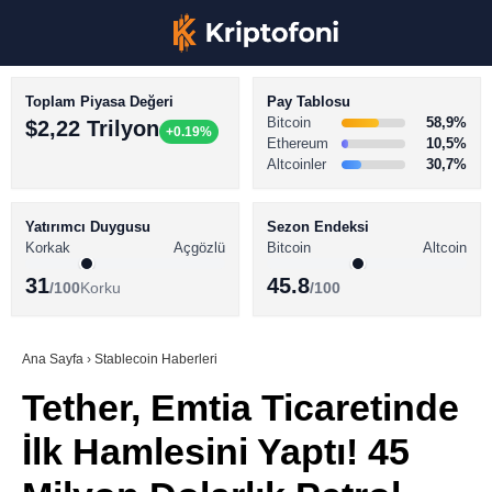
Toplam Piyasa Değeri
Pay Tablosu
Bitcoin
58,9%
$2,22 Trilyon
+0.19%
Ethereum
10,5%
Altcoinler
30,7%
KRİPTO PARA HABERLERİ
Facebook
BİTCOİN HABERLERİ
Yatırımcı Duygusu
Sezon Endeksi
Korkak
Açgözlü
Bitcoin
Altcoin
ALTCOİN HABERLERİ
31
45.8
/100
Korku
/100
AKADEMİ
Instagram
SÖZLÜK
Ana Sayfa
›
Stablecoin Haberleri
Tether, Emtia Ticaretinde
Youtube
İlk Hamlesini Yaptı! 45
TikTok