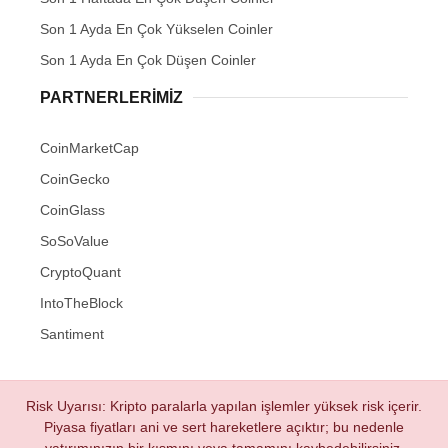
Son 1 Ayda En Çok Yükselen Coinler
Son 1 Ayda En Çok Düşen Coinler
PARTNERLERIMIZ
CoinMarketCap
CoinGecko
CoinGlass
SoSoValue
CryptoQuant
IntoTheBlock
Santiment
Risk Uyarısı: Kripto paralarla yapılan işlemler yüksek risk içerir.
Piyasa fiyatları ani ve sert hareketlere açıktır; bu nedenle
yatırımınızın bir kısmını veya tamamını kaybedebilirsiniz.