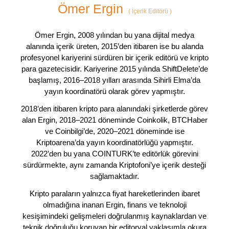
Ömer Ergin
(
İçerik Editörü
)
Ömer Ergin, 2008 yılından bu yana dijital medya
alanında içerik üreten, 2015’den itibaren ise bu alanda
profesyonel kariyerini sürdüren bir içerik editörü ve kripto
para gazetecisidir. Kariyerine 2015 yılında ShiftDelete’de
başlamış, 2016–2018 yılları arasında Sihirli Elma’da
yayın koordinatörü olarak görev yapmıştır.
2018’den itibaren kripto para alanındaki şirketlerde görev
alan Ergin, 2018–2021 döneminde Coinkolik, BTCHaber
ve Coinbilgi’de, 2020–2021 döneminde ise
Kriptoarena’da yayın koordinatörlüğü yapmıştır.
2022’den bu yana COINTURK’te editörlük görevini
sürdürmekte, aynı zamanda Kriptofoni’ye içerik desteği
sağlamaktadır.
Kripto paraların yalnızca fiyat hareketlerinden ibaret
olmadığına inanan Ergin, finans ve teknoloji
kesişimindeki gelişmeleri doğrulanmış kaynaklardan ve
teknik doğruluğu koruyan bir editoryal yaklaşımla okura