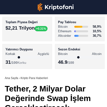
Toplam Piyasa Değeri
Pay Tablosu
Bitcoin
58,9%
$2,21 Trilyon
+0.31%
Ethereum
10,5%
Altcoinler
30,7%
KRİPTO PARA HABERLERİ
Facebook
BİTCOİN HABERLERİ
Yatırımcı Duygusu
Sezon Endeksi
Korkak
Açgözlü
Bitcoin
Altcoin
ALTCOİN HABERLERİ
31
46.9
/100
Korku
/100
AKADEMİ
Instagram
SÖZLÜK
Ana Sayfa
›
Kripto Para Haberleri
Tether, 2 Milyar Dolar
Youtube
Değerinde Swap İşlem
TikTok