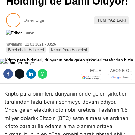
Holdingi de Dahil Oluyor!
Pinterest
Ömer Ergin
TÜM YAZILARI
LinkedIn
Editör:
Telegram
Yayınlandı: 12.02.2021 - 08:26
Blockchain Haberleri
Kripto Para Haberleri
EKLE
ABONE OL
Kripto para birimleri, dünyanın önde gelen şirketleri
tarafından hızla benimsenmeye devam ediyor.
Önde gelen elektrikli otomobil üreticisi Tesla’nın 1.5
milyar dolarlık Bitcoin (BTC) satın alması ve ardınan
kripto paralar ile ödeme alma planının ortaya
çıkması bunun en güzel örneği olarak gösterilebilir.