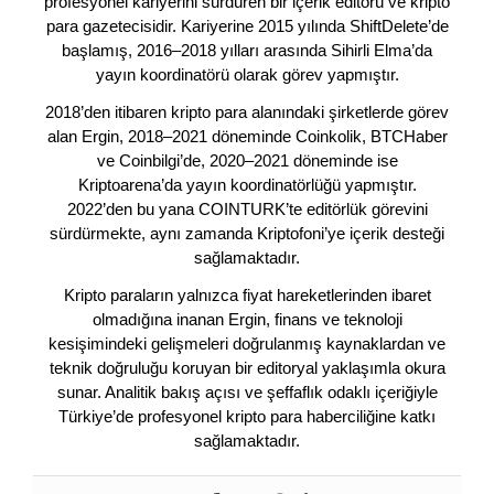
profesyonel kariyerini sürdüren bir içerik editörü ve kripto
para gazetecisidir. Kariyerine 2015 yılında ShiftDelete’de
başlamış, 2016–2018 yılları arasında Sihirli Elma’da
yayın koordinatörü olarak görev yapmıştır.
2018’den itibaren kripto para alanındaki şirketlerde görev
alan Ergin, 2018–2021 döneminde Coinkolik, BTCHaber
ve Coinbilgi’de, 2020–2021 döneminde ise
Kriptoarena’da yayın koordinatörlüğü yapmıştır.
2022’den bu yana COINTURK’te editörlük görevini
sürdürmekte, aynı zamanda Kriptofoni’ye içerik desteği
sağlamaktadır.
Kripto paraların yalnızca fiyat hareketlerinden ibaret
olmadığına inanan Ergin, finans ve teknoloji
kesişimindeki gelişmeleri doğrulanmış kaynaklardan ve
teknik doğruluğu koruyan bir editoryal yaklaşımla okura
sunar. Analitik bakış açısı ve şeffaflık odaklı içeriğiyle
Türkiye’de profesyonel kripto para haberciliğine katkı
sağlamaktadır.