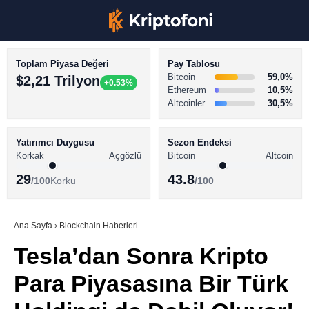
Toplam Piyasa Değeri
Pay Tablosu
Bitcoin
59,0%
$2,21 Trilyon
+0.53%
Ethereum
10,5%
Altcoinler
30,5%
KRİPTO PARA HABERLERİ
Facebook
BİTCOİN HABERLERİ
Yatırımcı Duygusu
Sezon Endeksi
Korkak
Açgözlü
Bitcoin
Altcoin
ALTCOİN HABERLERİ
29
43.8
/100
Korku
/100
AKADEMİ
Instagram
SÖZLÜK
Ana Sayfa
›
Blockchain Haberleri
Tesla’dan Sonra Kripto
Youtube
Para Piyasasına Bir Türk
TikTok