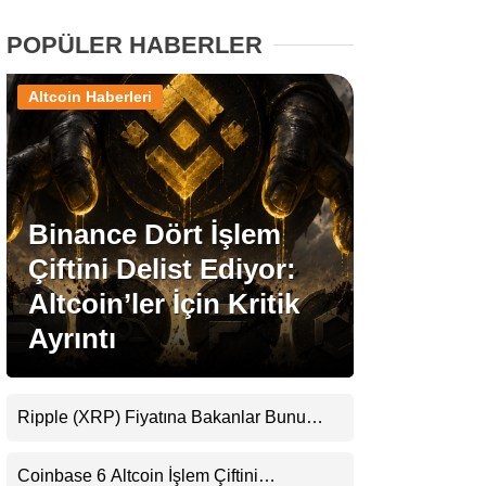
POPÜLER HABERLER
Stablecoin Haberleri
Altcoin Haberleri
Facebook
Binance Dört İşlem
Çiftini Delist Ediyor:
Instagram
Altcoin’ler İçin Kritik
Youtube
Ayrıntı
TikTok
Ripple (XRP) Fiyatına Bakanlar Bunu
Kaçırıyor: Evernorth’tan Dikkat Çeken
Pinterest
Uyarı
Coinbase 6 Altcoin İşlem Çiftini