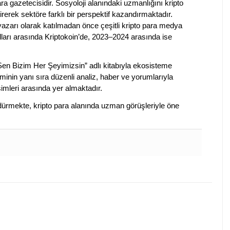
a gazetecisidir. Sosyoloji alanındaki uzmanlığını kripto
irerek sektöre farklı bir perspektif kazandırmaktadır.
 yazarı olarak katılmadan önce çeşitli kripto para medya
lları arasında Kriptokoin’de, 2023–2024 arasında ise
 Sen Bizim Her Şeyimizsin” adlı kitabıyla ekosisteme
iminin yanı sıra düzenli analiz, haber ve yorumlarıyla
isimleri arasında yer almaktadır.
sürdürmekte, kripto para alanında uzman görüşleriyle öne