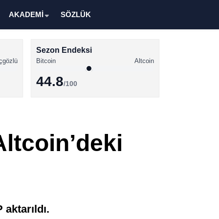
AKADEMİ
SÖZLÜK
Sezon Endeksi
çgözlü
Bitcoin
Altcoin
44.8
/100
Kripto Para Haberleri
Bitcoin Haberleri
ltcoin’deki
Altcoin Haberleri
Ethereum Haberleri
Solana Haberleri
XRP Haberleri
aktarıldı.
Memecoin Haberleri