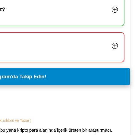
z?
legram'da Takip Edin!
ik Editörü ve Yazar
)
bu yana kripto para alanında içerik üreten bir araştırmacı,