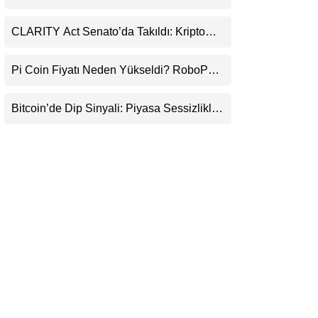
Durduracak
LinkedIn
CLARITY Act Senato’da Takıldı: Kripto
Para Piyasası 2027’yi Fiyatlıyor
Telegram
Pi Coin Fiyatı Neden Yükseldi? RoboPay
Ortaklığı ve Güncelleme İyimserliği
Destekledi
Bitcoin’de Dip Sinyali: Piyasa Sessizlikle
Sıkışıyor