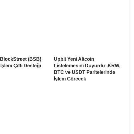
 BlockStreet (BSB)
Upbit Yeni Altcoin
İşlem Çifti Desteği
Listelemesini Duyurdu: KRW,
BTC ve USDT Paritelerinde
İşlem Görecek