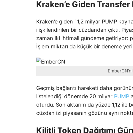
Kraken’e Giden Transfer 
Kraken’e giden 11,2 milyar PUMP kaynak
ilişkilendirilen bir cüzdandan çıktı. P
zaman iki ihtimali gündeme getiriyor: pa
İşlem miktarı da küçük bir deneme yerin
EmberCN’nin
Geçmiş bağlantı hareketi daha görünür 
listelendiği dönemde 20 milyar
PUMP
a
oturdu. Son aktarım da yüzde 1,12 ile 
cüzdan izi piyasanın gözünü aynı nokta
Kilitli Token Dağıtımı G