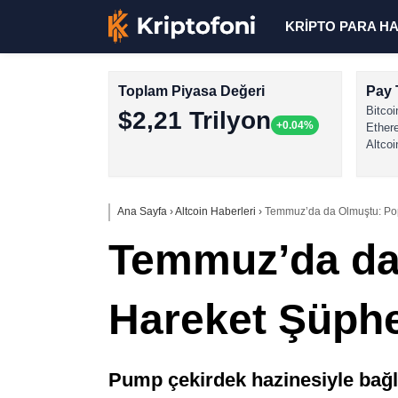
KRİPTO PARA H
Toplam Piyasa Değeri
Pay 
Bitcoi
$2,21 Trilyon
+0.04%
Ether
Altcoi
Ana Sayfa
›
Altcoin Haberleri
›
Temmuz’da da Olmuştu: Pop
Temmuz’da da 
Hareket Şüphe
Pump çekirdek hazinesiyle bağl