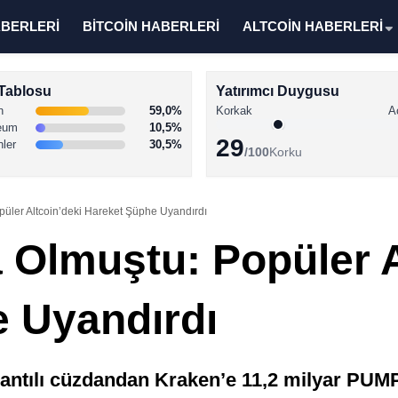
ABERLERİ
BİTCOİN HABERLERİ
ALTCOİN HABERLERİ
Tablosu
Yatırımcı Duygusu
n
59,0%
Korkak
A
eum
10,5%
29
nler
30,5%
/100
Korku
üler Altcoin’deki Hareket Şüphe Uyandırdı
Olmuştu: Popüler A
 Uyandırdı
antılı cüzdandan Kraken’e 11,2 milyar PUMP 