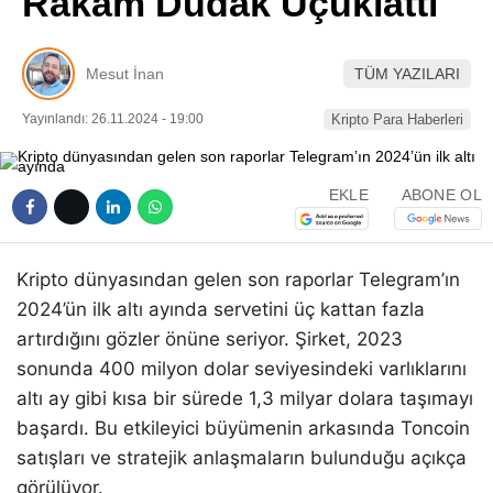
Rakam Dudak Uçuklattı
Pinterest
Mesut İnan
TÜM YAZILARI
LinkedIn
Yayınlandı: 26.11.2024 - 19:00
Kripto Para Haberleri
Telegram
EKLE
ABONE OL
Kripto dünyasından gelen son raporlar Telegram’ın
2024’ün ilk altı ayında servetini üç kattan fazla
artırdığını gözler önüne seriyor. Şirket, 2023
sonunda 400 milyon dolar seviyesindeki varlıklarını
altı ay gibi kısa bir sürede 1,3 milyar dolara taşımayı
başardı. Bu etkileyici büyümenin arkasında Toncoin
satışları ve stratejik anlaşmaların bulunduğu açıkça
görülüyor.