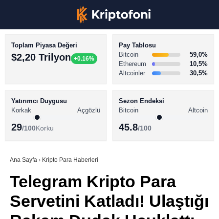
Toplam Piyasa Değeri
Pay Tablosu
Bitcoin
59,0%
$2,20 Trilyon
+0.16%
Ethereum
10,5%
Altcoinler
30,5%
KRİPTO PARA HABERLERİ
Facebook
BİTCOİN HABERLERİ
Yatırımcı Duygusu
Sezon Endeksi
Korkak
Açgözlü
Bitcoin
Altcoin
ALTCOİN HABERLERİ
29
45.8
/100
Korku
/100
AKADEMİ
Instagram
SÖZLÜK
Ana Sayfa
›
Kripto Para Haberleri
Telegram Kripto Para
Youtube
Servetini Katladı! Ulaştığı
TikTok