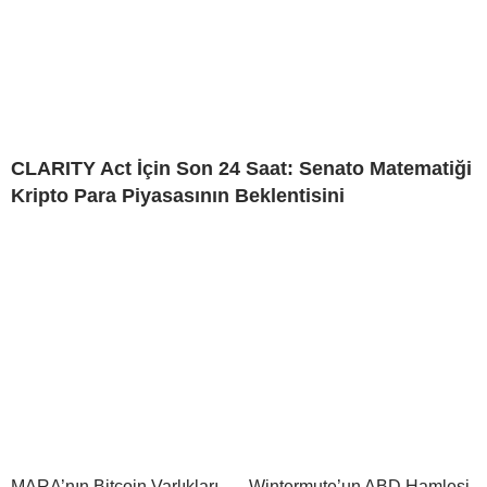
CLARITY Act İçin Son 24 Saat: Senato Matematiği
Kripto Para Piyasasının Beklentisini
MARA’nın Bitcoin Varlıkları,
Wintermute’un ABD Hamlesi