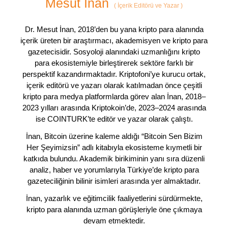
Mesut İnan
(
İçerik Editörü ve Yazar
)
Dr. Mesut İnan, 2018’den bu yana kripto para alanında
içerik üreten bir araştırmacı, akademisyen ve kripto para
gazetecisidir. Sosyoloji alanındaki uzmanlığını kripto
para ekosistemiyle birleştirerek sektöre farklı bir
perspektif kazandırmaktadır. Kriptofoni’ye kurucu ortak,
içerik editörü ve yazarı olarak katılmadan önce çeşitli
kripto para medya platformlarda görev alan İnan, 2018–
2023 yılları arasında Kriptokoin’de, 2023–2024 arasında
ise COINTURK’te editör ve yazar olarak çalıştı.
İnan, Bitcoin üzerine kaleme aldığı “Bitcoin Sen Bizim
Her Şeyimizsin” adlı kitabıyla ekosisteme kıymetli bir
katkıda bulundu. Akademik birikiminin yanı sıra düzenli
analiz, haber ve yorumlarıyla Türkiye’de kripto para
gazeteciliğinin bilinir isimleri arasında yer almaktadır.
İnan, yazarlık ve eğitimcilik faaliyetlerini sürdürmekte,
kripto para alanında uzman görüşleriyle öne çıkmaya
devam etmektedir.