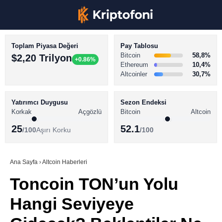
Toplam Piyasa Değeri
Pay Tablosu
Bitcoin
58,8%
$2,20 Trilyon
+0.86%
Ethereum
10,4%
Altcoinler
30,7%
KRİPTO PARA HABERLERİ
Facebook
BİTCOİN HABERLERİ
Yatırımcı Duygusu
Sezon Endeksi
Korkak
Açgözlü
Bitcoin
Altcoin
ALTCOİN HABERLERİ
25
52.1
/100
Aşırı Korku
/100
AKADEMİ
Instagram
SÖZLÜK
Ana Sayfa
›
Altcoin Haberleri
Toncoin TON’un Yolu
Youtube
Hangi Seviyeye
TikTok