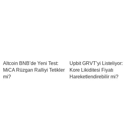
Altcoin BNB’de Yeni Test:
Upbit GRVT’yi Listeliyor:
MiCA Rüzgarı Ralliyi Tetikler
Kore Likiditesi Fiyatı
mi?
Hareketlendirebilir mi?