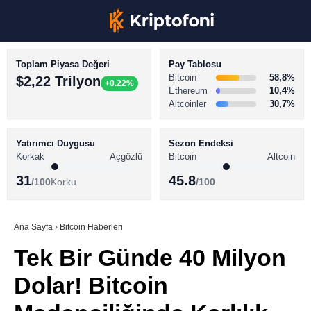
Toplam Piyasa Değeri
Pay Tablosu
Bitcoin
58,8%
$2,22 Trilyon
+0.22%
Ethereum
10,4%
Altcoinler
30,7%
KRİPTO PARA HABERLERİ
Facebook
BİTCOİN HABERLERİ
Yatırımcı Duygusu
Sezon Endeksi
Korkak
Açgözlü
Bitcoin
Altcoin
ALTCOİN HABERLERİ
31
45.8
/100
Korku
/100
AKADEMİ
Instagram
SÖZLÜK
Ana Sayfa
›
Bitcoin Haberleri
Tek Bir Günde 40 Milyon
Youtube
Dolar! Bitcoin
TikTok