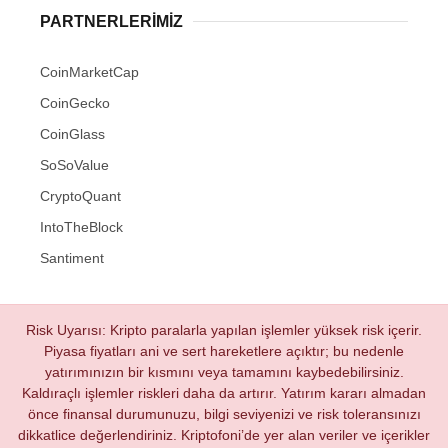
PARTNERLERIMIZ
CoinMarketCap
CoinGecko
CoinGlass
SoSoValue
CryptoQuant
IntoTheBlock
Santiment
Risk Uyarısı: Kripto paralarla yapılan işlemler yüksek risk içerir.
Piyasa fiyatları ani ve sert hareketlere açıktır; bu nedenle
yatırımınızın bir kısmını veya tamamını kaybedebilirsiniz.
Kaldıraçlı işlemler riskleri daha da artırır. Yatırım kararı almadan
önce finansal durumunuzu, bilgi seviyenizi ve risk toleransınızı
dikkatlice değerlendiriniz. Kriptofoni’de yer alan veriler ve içerikler