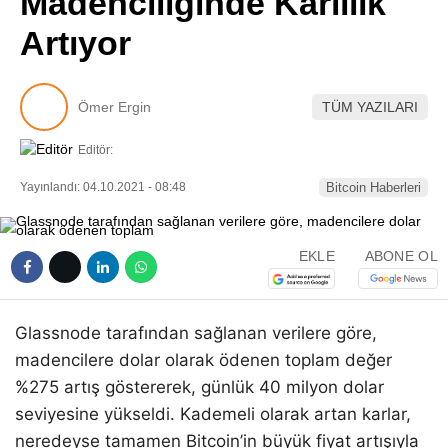
Madenciliğinde Karlılık
Pinterest
Artıyor
LinkedIn
Ömer Ergin
TÜM YAZILARI
Telegram
Editör:
Yayınlandı: 04.10.2021 - 08:48
Bitcoin Haberleri
EKLE
ABONE OL
Glassnode tarafından sağlanan verilere göre,
madencilere dolar olarak ödenen toplam değer
%275 artış göstererek, günlük 40 milyon dolar
seviyesine yükseldi. Kademeli olarak artan karlar,
neredeyse tamamen Bitcoin’in büyük fiyat artışıyla