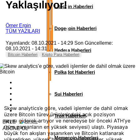
Yaklaşılıyor!
Litecoin Haberleri
Ömer Ergin
Dogecoin Haberleri
TÜM YAZILARI
Yayınlandı: 08.10.2021 - 14:29
Son Güncelleme:
08.10.2021 - 14:31
Hedera Haberleri
Bitcoin Haberleri
Kripto Para Haberleri
Polkadot Haberleri
Sui Haberleri
Skew analytics’e göre, vadeli işlemler de dahil olmak
üzere Bitcoin türev ürünlerindeki açık pozisyon
Tron Haberleri
sayısı giderek artıyor ve neredeyse bir önceki ATH’ye
EKLE
(tüm zamanların en yüksek seviyesi) ulaştı. Piyasaya
ABONE OL
büyük fon akışları yaşanırken ve Bitcoin katlanarak
Memecoin Haberleri
yükselirken, yüksek hacimli vadeli işlemler, yüksek