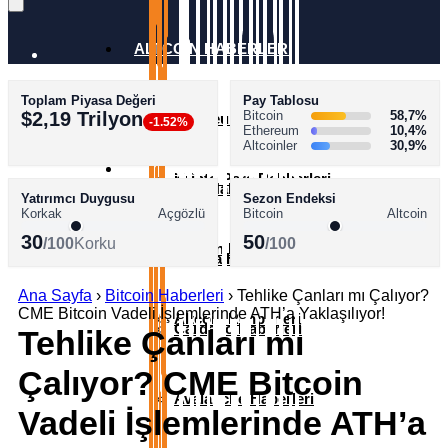
ALTCOİN HABERLERİ
Toplam Piyasa Değeri
Pay Tablosu
AKADEMİ
$2,19 Trilyon
Bitcoin
58,7%
Ethereum Haberleri
-1.52%
Ethereum
10,4%
Altcoinler
30,9%
SÖZLÜK
Kripto Para Rehberleri
XRP Haberleri
Yatırımcı Duygusu
Sezon Endeksi
Korkak
Açgözlü
Bitcoin
Altcoin
30
50
/100
Korku
/100
Bitcoin Rehberleri
Solana Haberleri
Ana Sayfa
›
Bitcoin Haberleri
›
Tehlike Çanları mı Çalıyor?
CME Bitcoin Vadeli İşlemlerinde ATH’a Yaklaşılıyor!
Altcoin Rehberleri
Cardano Haberleri
Tehlike Çanları mı
Çalıyor? CME Bitcoin
Avalanche Haberleri
Vadeli İşlemlerinde ATH’a