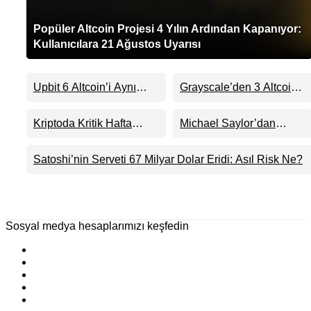
Popüler Altcoin Projesi 4 Yılın Ardından Kapanıyor:
Kullanıcılara 21 Ağustos Uyarısı
Upbit 6 Altcoin’i Aynı
Grayscale’den 3 Altcoin
Anda Listeliyor
ETF’sinde Sürpriz Karar:
ADA, HBAR ve DOT İçin
Kriptoda Kritik Hafta
Michael Saylor’dan
Ne Anlama Geliyor?
Başlıyor: İşte Gün Gün
Bitcoin Sinyali: Strategy
Yaşanacaklar
Yeniden Alıma mı
Satoshi’nin Serveti 67 Milyar Dolar Eridi: Asıl Risk Ne?
Hazırlanıyor?
Sosyal medya hesaplarımızı keşfedin