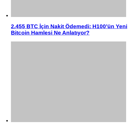
2.455 BTC İçin Nakit Ödemedi: H100’ün Yeni
Bitcoin Hamlesi Ne Anlatıyor?