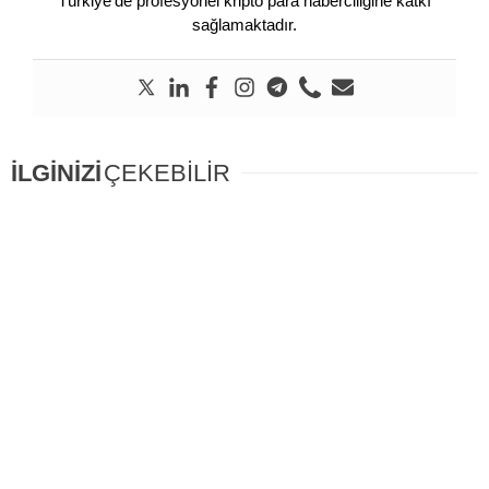
Türkiye’de profesyonel kripto para haberciliğine katkı
sağlamaktadır.
İLGİNİZİ
ÇEKEBİLİR