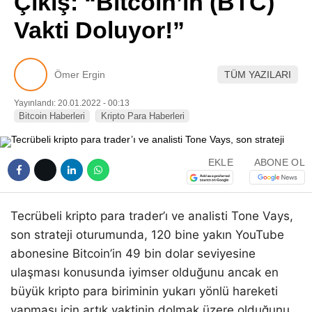
Çıkış: “Bitcoin’in (BTC)
Pinterest
Vakti Doluyor!”
LinkedIn
Ömer Ergin
TÜM YAZILARI
Telegram
Yayınlandı: 20.01.2022 - 00:13
Bitcoin Haberleri
Kripto Para Haberleri
EKLE
ABONE OL
Tecrübeli kripto para trader’ı ve analisti Tone Vays,
son strateji oturumunda, 120 bine yakın YouTube
abonesine Bitcoin’in 49 bin dolar seviyesine
ulaşması konusunda iyimser olduğunu ancak en
büyük kripto para biriminin yukarı yönlü hareketi
yapması için artık vaktinin dolmak üzere olduğunu