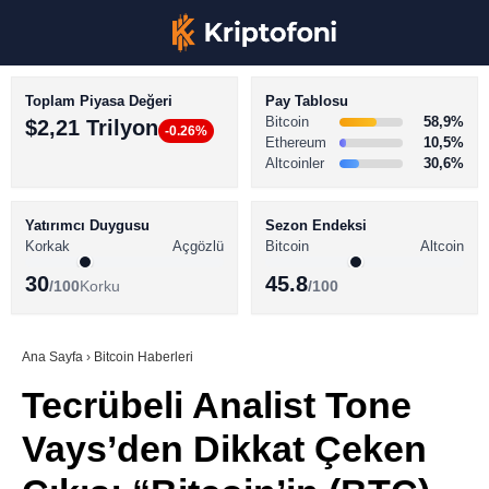
Toplam Piyasa Değeri
Pay Tablosu
Bitcoin
58,9%
$2,21 Trilyon
-0.26%
Ethereum
10,5%
Altcoinler
30,6%
KRİPTO PARA HABERLERİ
Facebook
BİTCOİN HABERLERİ
Yatırımcı Duygusu
Sezon Endeksi
Korkak
Açgözlü
Bitcoin
Altcoin
ALTCOİN HABERLERİ
30
45.8
/100
Korku
/100
AKADEMİ
Instagram
SÖZLÜK
Ana Sayfa
›
Bitcoin Haberleri
Tecrübeli Analist Tone
Youtube
Vays’den Dikkat Çeken
TikTok