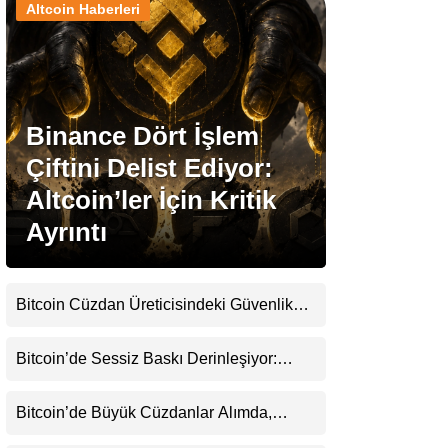
Altcoin Haberleri
Stablecoin Haberleri
Binance Dört İşlem
Facebook
Çiftini Delist Ediyor:
Altcoin’ler İçin Kritik
Ayrıntı
Instagram
Youtube
Bitcoin Cüzdan Üreticisindeki Güvenlik
Krizi Büyüyor: Kayıpların Boyutu
Belirsizliğini Koruyor
TikTok
Bitcoin’de Sessiz Baskı Derinleşiyor:
Yatırımcılar Zararda Satıyor, Ancak Panik
Henüz Yok
Pinterest
Bitcoin’de Büyük Cüzdanlar Alımda,
Küçük Yatırımcı Satışta: Piyasa 70 Bin