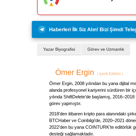
Haberleri İlk Siz Alın! Bizi Şimdi Te
Yazar Biyografisi
Görev ve Uzmanlık
Ömer Ergin
(
İçerik Editörü
)
Ömer Ergin, 2008 yılından bu yana dijital me
alanda profesyonel kariyerini sürdüren bir iç
yılında ShiftDelete’de başlamış, 2016–2018 y
görev yapmıştır.
2018’den itibaren kripto para alanındaki şi
BTCHaber ve Coinbilgi’de, 2020–2021 dönemi
2022’den bu yana COINTURK’te editörlük gör
desteği sağlamaktadır.