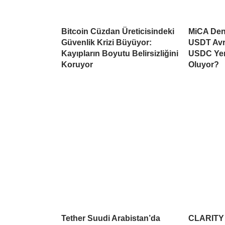
Bitcoin Cüzdan Üreticisindeki
MiCA Deng
Güvenlik Krizi Büyüyor:
USDT Avr
Kayıpların Boyutu Belirsizliğini
USDC Yen
Koruyor
Oluyor?
Tether Suudi Arabistan’da
CLARITY A