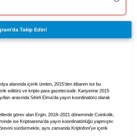
legram'da Takip Edin!
dya alanında içerik üreten, 2015’den itibaren ise bu
erik editörü ve kripto para gazetecisidir. Kariyerine 2015
ılları arasında Sihirli Elma’da yayın koordinatörü olarak
rketlerde görev alan Ergin, 2018–2021 döneminde Coinkolik,
nde ise Kriptoarena’da yayın koordinatörlüğü yapmıştır.
evini sürdürmekte, aynı zamanda Kriptofoni’ye içerik