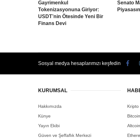
Gayrimenkul
Senato Ma
Tokenizasyonuna Giriyor:
Piyasasın
USDT’nin Ötesinde Yeni Bir
Finans Devi
Sosyal medya hesaplarımızı keşfedin
KURUMSAL
HAB
Hakkımızda
Kripto
Künye
Bitcoi
Yayın Ekibi
Altcoi
Güven ve Şeffaflık Merkezi
Ether