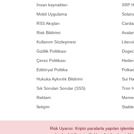
İnsan kaynakları
XRP H
Mobil Uygulama
Solana
RSS Akışları
Carda
Risk Bildirimi
Avalan
Kullanım Sözleşmesi
Liteco
Gizlilik Politikası
Dogeco
Çerez Politikası
Hedera
Editöryal Politika
Polkad
Hukuka Aykırılık Bildirimi
Sui Ha
Sık Sorulan Sorular (SSS)
Tron H
Reklam
Memec
İletişim
Stable
Risk Uyarısı: Kripto paralarla yapılan işlemle