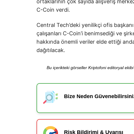
ortaklarının çok sayıda alışveriş merke
C-Coin verdi.
Central Tech’deki yenilikçi ofis başkan
çalışanları C-Coin’i benimsediği ve şir
hakkında önemli veriler elde ettiği and
dağıtılacak.
Bu içerikteki görseller Kriptofoni editoryal ek
Bize Neden Güvenebilirsini
Risk Bildirimi & Uyarısı