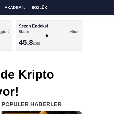
AKADEMİ
SÖZLÜK
Sezon Endeksi
çgözlü
Bitcoin
Altcoin
45.8
/100
Kripto Para Haberleri
Bitcoin Haberleri
nde Kripto
Altcoin Haberleri
Ethereum Haberleri
yor!
Solana Haberleri
POPÜLER HABERLER
XRP Haberleri
Memecoin Haberleri