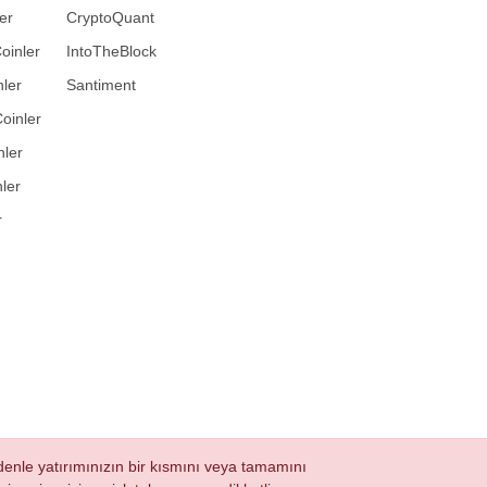
er
CryptoQuant
oinler
IntoTheBlock
ler
Santiment
oinler
nler
ler
r
nedenle yatırımınızın bir kısmını veya tamamını