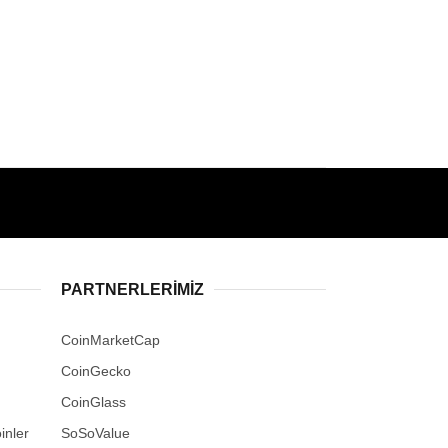
PARTNERLERIMIZ
CoinMarketCap
CoinGecko
CoinGlass
inler
SoSoValue