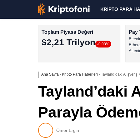
KRİPTO PARA H
Toplam Piyasa Değeri
Pay 
Bitcoi
$2,21 Trilyon
-0.03%
Ether
Altcoi
Ana Sayfa
›
Kripto Para Haberleri
›
Tayland’daki Alışveriş
Tayland’daki A
Parayla Ödeme
Ömer Ergin