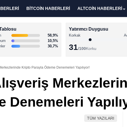
ABERLERİ
BİTCOİN HABERLERİ
ALTCOİN HABERLERİ
Tablosu
Yatırımcı Duygusu
n
58,9%
Korkak
A
eum
10,5%
31
nler
30,7%
/100
Korku
 Merkezlerinde Kripto Parayla Ödeme Denemeleri Yapılıyor!
lışveriş Merkezleri
 Denemeleri Yapılı
TÜM YAZILARI