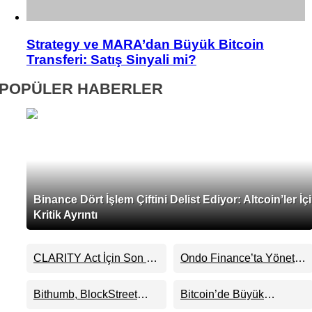
Strategy ve MARA’dan Büyük Bitcoin
Transferi: Satış Sinyali mi?
POPÜLER HABERLER
Binance Dört İşlem Çiftini Delist Ediyor: Altcoin’ler İç
Kritik Ayrıntı
CLARITY Act İçin Son 24
Ondo Finance’ta Yönetim
Saat: Senato Matematiği
Krizi Derinleşti:
Kripto Para Piyasasının
Milyarlarca Dolarlık
Bithumb, BlockStreet
Bitcoin’de Büyük
Beklentisini Bozabilir
Tokenizasyon Devinin
(BSB) İçin KRW İşlem
Cüzdanlar Alımda, Küçük