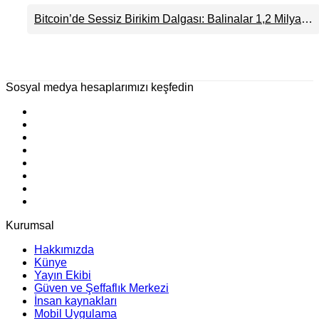
Kontrolü Mahkemeye
Çifti Desteği Duyurdu
Yatırımcı Satışta: Piyasa
Bitcoin’de Sessiz Birikim Dalgası: Balinalar 1,2 Milyar
Taşındı
70 Bin Dolar
Dolarlık BTC Toplarken ETF’lere 750 Milyon Dolar Aktı
Senaryosuna mı
Hazırlanıyor?
Sosyal medya hesaplarımızı keşfedin
Kurumsal
Hakkımızda
Künye
Yayın Ekibi
Güven ve Şeffaflık Merkezi
İnsan kaynakları
Mobil Uygulama