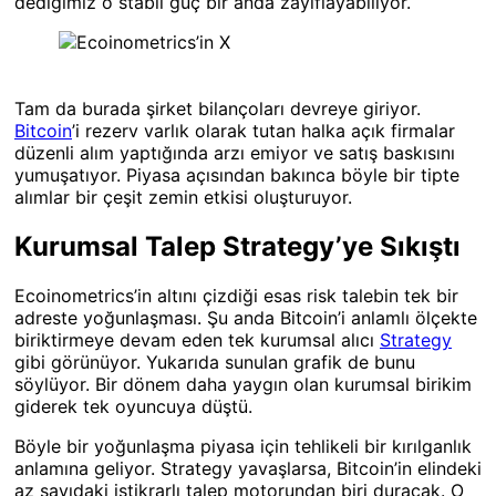
dediğimiz o stabil güç bir anda zayıflayabiliyor.
Tam da burada şirket bilançoları devreye giriyor.
Bitcoin
’i rezerv varlık olarak tutan halka açık firmalar
düzenli alım yaptığında arzı emiyor ve satış baskısını
yumuşatıyor. Piyasa açısından bakınca böyle bir tipte
alımlar bir çeşit zemin etkisi oluşturuyor.
Kurumsal Talep Strategy’ye Sıkıştı
Ecoinometrics’in altını çizdiği esas risk talebin tek bir
adreste yoğunlaşması. Şu anda Bitcoin’i anlamlı ölçekte
biriktirmeye devam eden tek kurumsal alıcı
Strategy
gibi görünüyor. Yukarıda sunulan grafik de bunu
söylüyor. Bir dönem daha yaygın olan kurumsal birikim
giderek tek oyuncuya düştü.
Böyle bir yoğunlaşma piyasa için tehlikeli bir kırılganlık
anlamına geliyor. Strategy yavaşlarsa, Bitcoin’in elindeki
az sayıdaki istikrarlı talep motorundan biri duracak. O