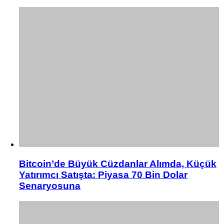
Bitcoin’de Büyük Cüzdanlar Alımda, Küçük
Yatırımcı Satışta: Piyasa 70 Bin Dolar
Senaryosuna