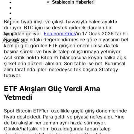
Stablecoin Haberleri
Bitcoin fiyatı inişli ve çıkışlı havasıyla halen ayakta
duruyor. BTC için ise destek giderek daralan bir
kanaldan geliyor.
Ecoinometrics
’in 17 Ocak 2026 tarihli
EKLE
X paylaşımındaki değerlendirmesine göre piyasanın bel
ABONE OL
kemiği gibi görülen ETF girişleri önemli olsa da tek
başına sürekli ve büyük talep oluşturmaya yetmiyor.
Asıl kritik nokta Bitcoin’i bilançosuna koyan halka açık
şirketlerin düzenli alımları. Son tablo ise net. Kurumsal
alım tarafında ipleri neredeyse tek başına Strategy
tutuyor.
ETF Akışları Güç Verdi Ama
Yetmedi
Spot Bitcoin ETF’leri özellikle güçlü giriş dönemlerinde
fiyatı destekledi. Para geldi ve piyasa nefes aldı. Yine
de bu akışlar her zaman aynı hızda sürmüyor.
Günlük/haftalık ritim bozulduğunda taban talep