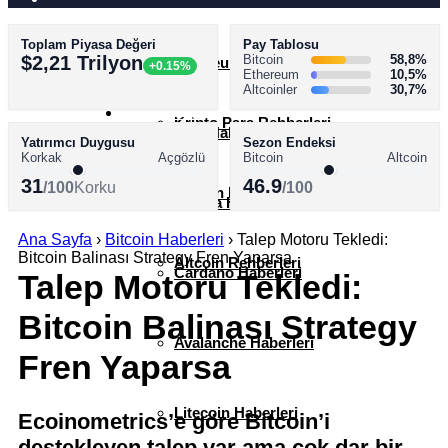
Toplam Piyasa Değeri
Pay Tablosu
AKADEMİ
$2,21 Trilyon
Bitcoin
58,8%
Ethereum Haberleri
+0.15%
Ethereum
10,5%
Altcoinler
30,7%
SÖZLÜK
Kripto Para Rehberleri
XRP Haberleri
Yatırımcı Duygusu
Sezon Endeksi
Korkak
Açgözlü
Bitcoin
Altcoin
31
46.9
/100
Korku
/100
Bitcoin Rehberleri
Solana Haberleri
Ana Sayfa
›
Bitcoin Haberleri
›
Talep Motoru Tekledi:
Bitcoin Balinası Strategy Fren Yaparsa
Altcoin Rehberleri
Cardano Haberleri
Talep Motoru Tekledi:
Bitcoin Balinası Strategy
Avalanche Haberleri
Fren Yaparsa
Litecoin Haberleri
Ecoinometrics’e göre Bitcoin’i
destekleyen talep var ama çok dar bir