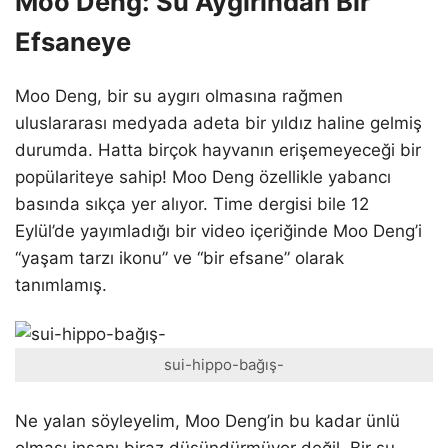
Moo Deng: Su Aygırından Bir
Efsaneye
Moo Deng, bir su aygırı olmasına rağmen
uluslararası medyada adeta bir yıldız haline gelmiş
durumda. Hatta birçok hayvanın erişemeyeceği bir
popülariteye sahip! Moo Deng özellikle yabancı
basında sıkça yer alıyor. Time dergisi bile 12
Eylül’de yayımladığı bir video içeriğinde Moo Deng’i
“yaşam tarzı ikonu” ve “bir efsane” olarak
tanımlamış.
sui-hippo-bağış-
Ne yalan söyleyelim, Moo Deng’in bu kadar ünlü
olması insanı biraz düşündürmüyor değil. Bir su