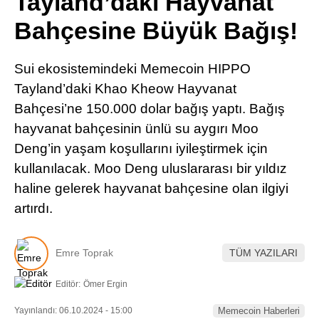
Tayland’daki Hayvanat
Pinterest
Bahçesine Büyük Bağış!
LinkedIn
Sui ekosistemindeki Memecoin HIPPO
Tayland’daki Khao Kheow Hayvanat
Telegram
Bahçesi’ne 150.000 dolar bağış yaptı. Bağış
hayvanat bahçesinin ünlü su aygırı Moo
Deng’in yaşam koşullarını iyileştirmek için
kullanılacak. Moo Deng uluslararası bir yıldız
haline gelerek hayvanat bahçesine olan ilgiyi
artırdı.
Emre Toprak
TÜM YAZILARI
Editör:
Ömer Ergin
Yayınlandı: 06.10.2024 - 15:00
Memecoin Haberleri