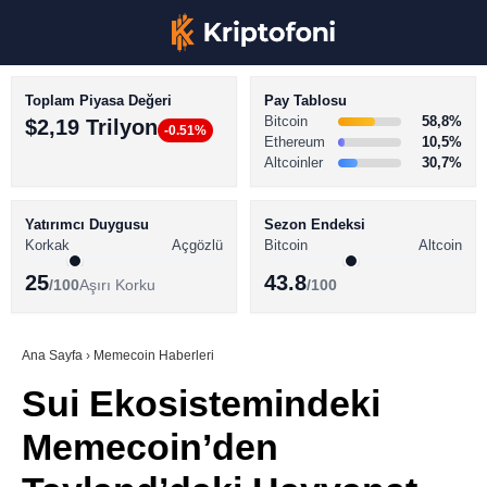
Toplam Piyasa Değeri
Pay Tablosu
Bitcoin
58,8%
$2,19 Trilyon
-0.51%
Ethereum
10,5%
Altcoinler
30,7%
KRİPTO PARA HABERLERİ
Facebook
BİTCOİN HABERLERİ
Yatırımcı Duygusu
Sezon Endeksi
Korkak
Açgözlü
Bitcoin
Altcoin
ALTCOİN HABERLERİ
25
43.8
/100
Aşırı Korku
/100
AKADEMİ
Instagram
SÖZLÜK
Ana Sayfa
›
Memecoin Haberleri
Sui Ekosistemindeki
Youtube
Memecoin’den
TikTok