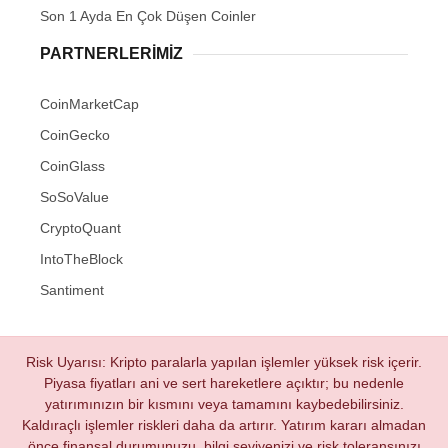
Son 1 Ayda En Çok Düşen Coinler
PARTNERLERIMIZ
CoinMarketCap
CoinGecko
CoinGlass
SoSoValue
CryptoQuant
IntoTheBlock
Santiment
Risk Uyarısı: Kripto paralarla yapılan işlemler yüksek risk içerir.
Piyasa fiyatları ani ve sert hareketlere açıktır; bu nedenle
yatırımınızın bir kısmını veya tamamını kaybedebilirsiniz.
Kaldıraçlı işlemler riskleri daha da artırır. Yatırım kararı almadan
önce finansal durumunuzu, bilgi seviyenizi ve risk toleransınızı