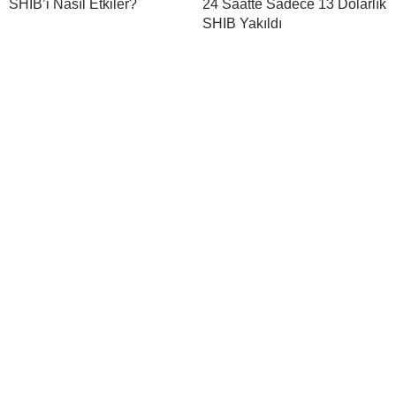
SHIB’i Nasıl Etkiler?
24 Saatte Sadece 13 Dolarlık
SHIB Yakıldı