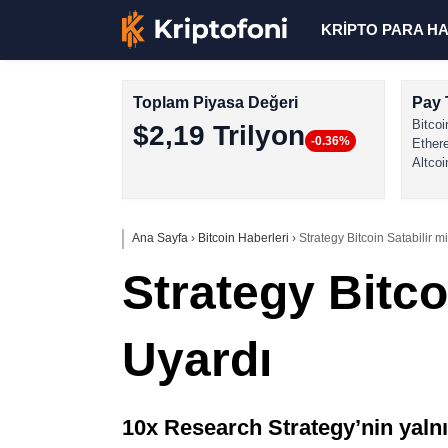
KRİPTO PARA H
Toplam Piyasa Değeri
Pay 
Bitcoi
$2,19 Trilyon
-0.36%
Ether
Altcoi
Ana Sayfa
›
Bitcoin Haberleri
›
Strategy Bitcoin Satabilir 
Strategy Bitco
Uyardı
10x Research Strategy’nin yalnız