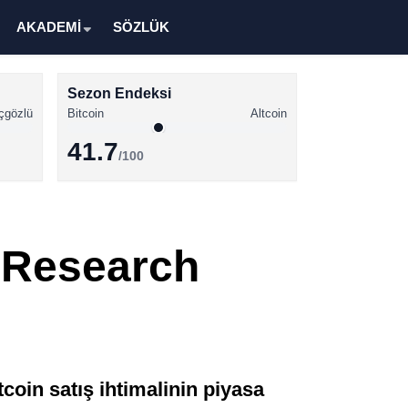
AKADEMİ
SÖZLÜK
Sezon Endeksi
çgözlü
Bitcoin
Altcoin
41.7
/100
Kripto Para Haberleri
Bitcoin Haberleri
x Research
Altcoin Haberleri
Ethereum Haberleri
Solana Haberleri
XRP Haberleri
tcoin satış ihtimalinin piyasa
Memecoin Haberleri