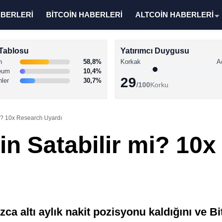
ABERLERİ
BİTCOİN HABERLERİ
ALTCOİN HABERLERİ
Tablosu
Yatırımcı Duygusu
n
58,8%
Korkak
A
eum
10,4%
29
nler
30,7%
/100
Korku
mi? 10x Research Uyardı
in Satabilir mi? 10
ca altı aylık nakit pozisyonu kaldığını ve Bi