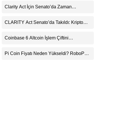
LinkedIn
Clarity Act İçin Senato’da Zaman
Daralıyor
Telegram
CLARITY Act Senato’da Takıldı: Kripto
Para Piyasası 2027’yi Fiyatlıyor
Coinbase 6 Altcoin İşlem Çiftini
Durduracak
Pi Coin Fiyatı Neden Yükseldi? RoboPay
Ortaklığı ve Güncelleme İyimserliği
Destekledi