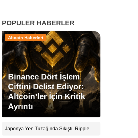
Stablecoin Haberleri
POPÜLER HABERLER
Altcoin Haberleri
Facebook
Binance Dört İşlem
Instagram
Çiftini Delist Ediyor:
Youtube
Altcoin’ler İçin Kritik
Ayrıntı
TikTok
Pinterest
Japonya Yen Tuzağında Sıkıştı: Ripple
(XRP) Üçüncü Yol Olabilir mi?