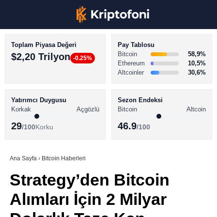
Toplam Piyasa Değeri
Pay Tablosu
Bitcoin
58,9%
$2,20 Trilyon
-0.25%
Ethereum
10,5%
Altcoinler
30,6%
KRİPTO PARA HABERLERİ
Facebook
BİTCOİN HABERLERİ
Yatırımcı Duygusu
Sezon Endeksi
Korkak
Açgözlü
Bitcoin
Altcoin
ALTCOİN HABERLERİ
29
46.9
/100
Korku
/100
AKADEMİ
Instagram
SÖZLÜK
Ana Sayfa
›
Bitcoin Haberleri
Strategy’den Bitcoin
Youtube
Alımları İçin 2 Milyar
TikTok