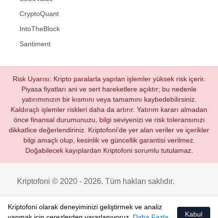
CryptoQuant
IntoTheBlock
Santiment
Risk Uyarısı: Kripto paralarla yapılan işlemler yüksek risk içerir.
Piyasa fiyatları ani ve sert hareketlere açıktır; bu nedenle
yatırımınızın bir kısmını veya tamamını kaybedebilirsiniz.
Kaldıraçlı işlemler riskleri daha da artırır. Yatırım kararı almadan
önce finansal durumunuzu, bilgi seviyenizi ve risk toleransınızı
dikkatlice değerlendiriniz. Kriptofoni’de yer alan veriler ve içerikler
bilgi amaçlı olup, kesinlik ve güncellik garantisi verilmez.
Doğabilecek kayıplardan Kriptofoni sorumlu tutulamaz.
Kriptofoni © 2020 - 2026. Tüm hakları saklıdır.
Kriptofoni olarak deneyiminizi geliştirmek ve analiz
Kabul
yapmak için çerezlerden yararlanıyoruz.
Daha Fazla