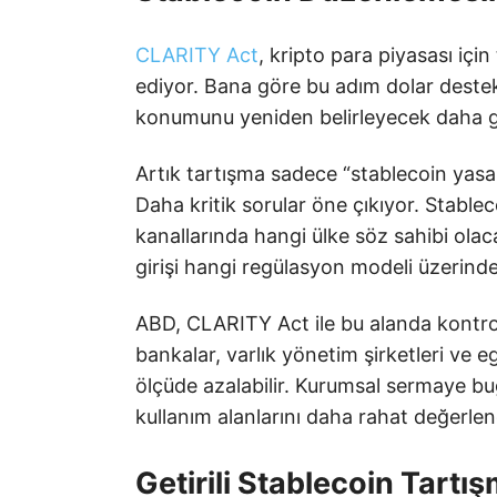
CLARITY Act
, kripto para piyasası içi
ediyor. Bana göre bu adım dolar destekl
konumunu yeniden belirleyecek daha geni
Artık tartışma sadece “stablecoin yas
Daha kritik sorular öne çıkıyor. Stable
kanallarında hangi ülke söz sahibi ola
girişi hangi regülasyon modeli üzerind
ABD, CLARITY Act ile bu alanda kontrol
bankalar, varlık yönetim şirketleri ve eg
ölçüde azalabilir. Kurumsal sermaye b
kullanım alanlarını daha rahat değerlend
Getirili Stablecoin Tartı