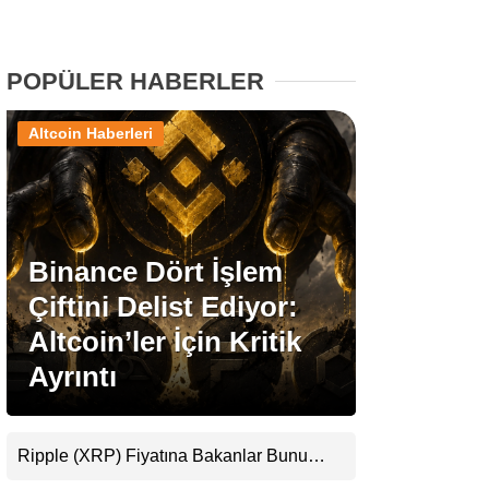
Stablecoin Haberleri
POPÜLER HABERLER
Altcoin Haberleri
Facebook
Binance Dört İşlem
Instagram
Çiftini Delist Ediyor:
Youtube
Altcoin’ler İçin Kritik
Ayrıntı
TikTok
Pinterest
Ripple (XRP) Fiyatına Bakanlar Bunu
Kaçırıyor: Evernorth’tan Dikkat Çeken