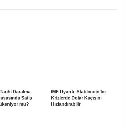
arihi Daralma:
IMF Uyardı: Stablecoin’ler
yasasında Satış
Krizlerde Dolar Kaçışını
Tükeniyor mu?
Hızlandırabilir