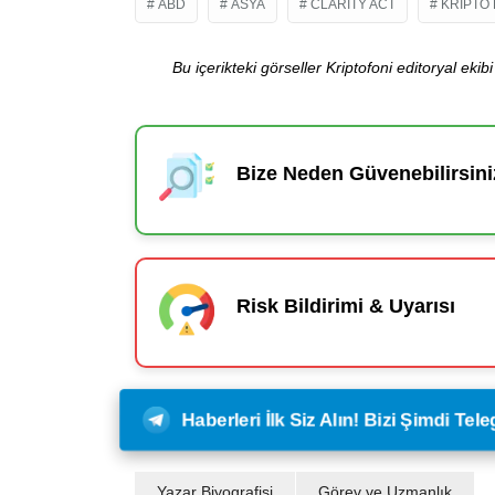
ABD
ASYA
CLARITY ACT
KRIPTO 
Bu içerikteki görseller Kriptofoni editoryal ek
Bize Neden Güvenebilirsini
Risk Bildirimi & Uyarısı
Haberleri İlk Siz Alın! Bizi Şimdi Te
Yazar Biyografisi
Görev ve Uzmanlık