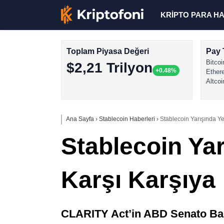
KRİPTO PARA H
Toplam Piyasa Değeri
Pay 
Bitcoi
$2,21 Trilyon
+0.48%
Ether
Altcoi
Ana Sayfa
›
Stablecoin Haberleri
›
Stablecoin Yarışında Y
Stablecoin Ya
Karşı Karşıya
CLARITY Act’in ABD Senato Bank