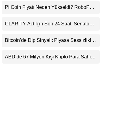
Uyarı
LinkedIn
Pi Coin Fiyatı Neden Yükseldi? RoboPay
Ortaklığı ve Güncelleme İyimserliği
Destekledi
Telegram
CLARITY Act İçin Son 24 Saat: Senato
Matematiği Kripto Para Piyasasının
Beklentisini Bozabilir
Bitcoin’de Dip Sinyali: Piyasa Sessizlikle
Sıkışıyor
ABD’de 67 Milyon Kişi Kripto Para Sahibi:
Ripple’dan “Eski Algılar Yıkıldı” Mesajı