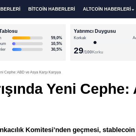
ABERLERİ
BİTCOİN HABERLERİ
ALTCOİN HABERLERİ
Tablosu
Yatırımcı Duygusu
n
59,0%
Korkak
A
eum
10,5%
29
nler
30,5%
/100
Korku
eni Cephe: ABD ve Asya Karşı Karşıya
rışında Yeni Cephe:
acılık Komitesi’nden geçmesi, stablecoin 