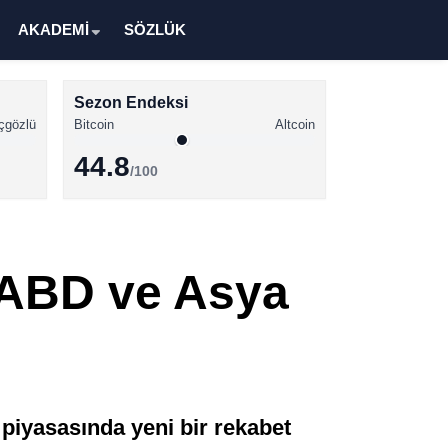
AKADEMİ
SÖZLÜK
Sezon Endeksi
çgözlü
Bitcoin
Altcoin
44.8
/100
Kripto Para Haberleri
Bitcoin Haberleri
 ABD ve Asya
Altcoin Haberleri
Ethereum Haberleri
Solana Haberleri
XRP Haberleri
piyasasında yeni bir rekabet
Memecoin Haberleri