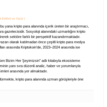
ik Editörü ve Yazar
)
bu yana kripto para alanında içerik üreten bir araştırmacı,
a gazetecisidir. Sosyoloji alanındaki uzmanlığını kripto
irerek sektöre farklı bir perspektif kazandırmaktadır.
 yazarı olarak katılmadan önce çeşitli kripto para medya
lları arasında Kriptokoin’de, 2023–2024 arasında ise
 Sen Bizim Her Şeyimizsin” adlı kitabıyla ekosisteme
iminin yanı sıra düzenli analiz, haber ve yorumlarıyla
isimleri arasında yer almaktadır.
sürdürmekte, kripto para alanında uzman görüşleriyle öne