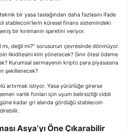
n teknik bir yasa taslağından daha fazlasını ifade
i stablecoin’lerin küresel finans sistemindeki
ş bir kırılmanın işaretini veriyor.
al mı, değil mi?” sorusunun çevresinde dönmüyor.
coin likiditesini kim yönetecek? Sınır ötesi ödeme
cak? Kurumsal sermayenin kripto para piyasasına
en şekillenecek?
ü artırmak istiyor. Yasa yürürlüğe girerse
emen varlık fonları için uyum belirsizliği ciddi
ugüne kadar gri alanda gördüğü stablecoin
irebilir.
şması Asya’yı Öne Çıkarabilir