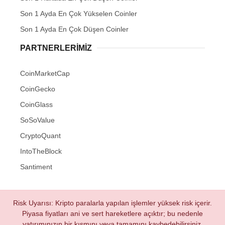
Son 1 Ayda En Çok Yükselen Coinler
Son 1 Ayda En Çok Düşen Coinler
PARTNERLERIMIZ
CoinMarketCap
CoinGecko
CoinGlass
SoSoValue
CryptoQuant
IntoTheBlock
Santiment
Risk Uyarısı: Kripto paralarla yapılan işlemler yüksek risk içerir.
Piyasa fiyatları ani ve sert hareketlere açıktır; bu nedenle
yatırımınızın bir kısmını veya tamamını kaybedebilirsiniz.