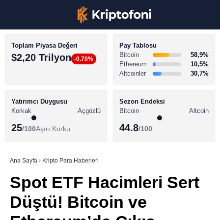
Toplam Piyasa Değeri
Pay Tablosu
Bitcoin
58,9%
$2,20 Trilyon
-0.70%
Ethereum
10,5%
Altcoinler
30,7%
KRİPTO PARA HABERLERİ
Facebook
BİTCOİN HABERLERİ
Yatırımcı Duygusu
Sezon Endeksi
Korkak
Açgözlü
Bitcoin
Altcoin
ALTCOİN HABERLERİ
25
44.8
/100
Aşırı Korku
/100
AKADEMİ
Instagram
SÖZLÜK
Ana Sayfa
›
Kripto Para Haberleri
Spot ETF Hacimleri Sert
Youtube
Düştü! Bitcoin ve
TikTok