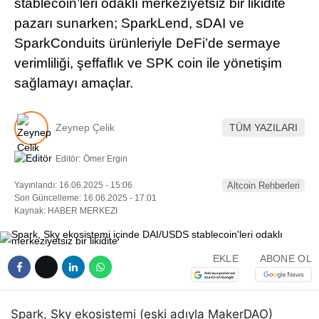
stablecoin’leri odaklı merkeziyetsiz bir likidite
Pinterest
pazarı sunarken; SparkLend, sDAI ve
SparkConduits ürünleriyle DeFi’de sermaye
LinkedIn
verimliliği, şeffaflık ve SPK coin ile yönetişim
sağlamayı amaçlar.
Telegram
Zeynep Çelik
TÜM YAZILARI
Editör:
Ömer Ergin
Yayınlandı: 16.06.2025 - 15:06
Altcoin Rehberleri
Son Güncelleme: 16.06.2025 - 17:01
Kaynak: HABER MERKEZI
EKLE
ABONE OL
Spark, Sky ekosistemi (eski adıyla MakerDAO)