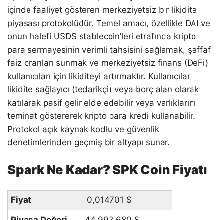
içinde faaliyet gösteren merkeziyetsiz bir likidite
piyasası protokolüdür. Temel amacı, özellikle DAI ve
onun halefi USDS stablecoin’leri etrafında kripto
para sermayesinin verimli tahsisini sağlamak, şeffaf
faiz oranları sunmak ve merkeziyetsiz finans (DeFi)
kullanıcıları için likiditeyi artırmaktır. Kullanıcılar
likidite sağlayıcı (tedarikçi) veya borç alan olarak
katılarak pasif gelir elde edebilir veya varlıklarını
teminat göstererek kripto para kredi kullanabilir.
Protokol açık kaynak kodlu ve güvenlik
denetimlerinden geçmiş bir altyapı sunar.
Spark Ne Kadar? SPK Coin Fiyatı
Fiyat
0,014701
$
Piyasa Değeri
44.992.680
$