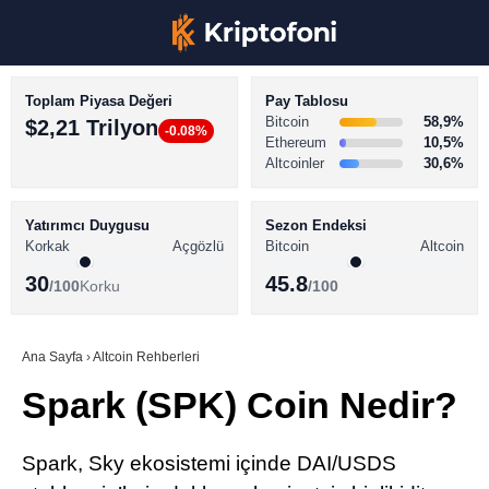
Toplam Piyasa Değeri
Pay Tablosu
Bitcoin
58,9%
$2,21 Trilyon
-0.08%
Ethereum
10,5%
Altcoinler
30,6%
KRİPTO PARA HABERLERİ
Facebook
BİTCOİN HABERLERİ
Yatırımcı Duygusu
Sezon Endeksi
Korkak
Açgözlü
Bitcoin
Altcoin
ALTCOİN HABERLERİ
30
45.8
/100
Korku
/100
AKADEMİ
Instagram
SÖZLÜK
Ana Sayfa
›
Altcoin Rehberleri
Spark (SPK) Coin Nedir?
Youtube
TikTok
Spark, Sky ekosistemi içinde DAI/USDS