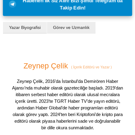
Haberleri İlk Siz Alın! Bizi Şimdi Telegram'da
Takip Edin!
Yazar Biyografisi
Görev ve Uzmanlık
Zeynep Çelik
(
İçerik Editörü ve Yazar
)
Zeynep Çelik, 2016’da İstanbul’da Demirören Haber
Ajansı’nda muhabir olarak gazeteciliğe başladı. 2019’dan
itibaren serbest haber editörü olarak ulusal mecralara
içerik üretti. 2023’te TGRT Haber TV’de yayın editörü,
ardından Haber Global’de haber programları editörü
olarak görev yaptı. 2024’ten beri Kriptofoni’de kripto para
editörü olarak piyasa haberlerini sade ve doğrulanabilir
bir dille okura sunmaktadır.