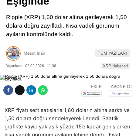
Eşiğinde
Pinterest
Ripple (XRP) 1,60 dolar altına gerileyerek 1,50
LinkedIn
dolara doğru zayıfladı. Kısa vadeli görünüm
ayıların kontrolünde kaldı.
Telegram
Mesut İnan
TÜM YAZILARI
Yayınlandı: 02.02.2026 - 11:38
XRP Haberleri
EKLE
ABONE OL
XRP fiyatı sert satışlarla 1,60 doların altına sarktı ve
1,50 dolara doğru sendeleyerek ilerledi. Saatlik
grafikte kayıp yaklaşık yüzde 15’e kadar genişlerken
kısa vadeli görünüm ayıların lehine döndü. Fiyat,