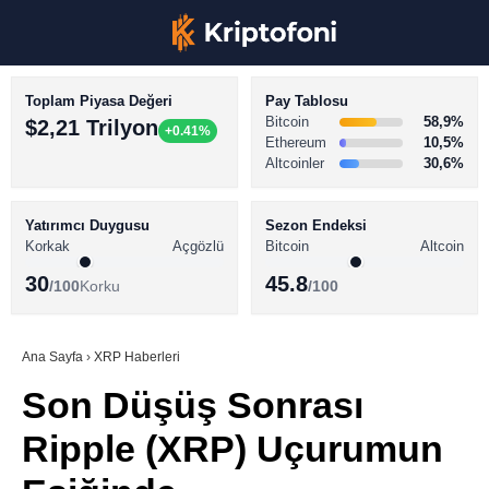
Toplam Piyasa Değeri
Pay Tablosu
Bitcoin
58,9%
$2,21 Trilyon
+0.41%
Ethereum
10,5%
Altcoinler
30,6%
KRİPTO PARA HABERLERİ
Facebook
BİTCOİN HABERLERİ
Yatırımcı Duygusu
Sezon Endeksi
Korkak
Açgözlü
Bitcoin
Altcoin
ALTCOİN HABERLERİ
30
45.8
/100
Korku
/100
AKADEMİ
Instagram
SÖZLÜK
Ana Sayfa
›
XRP Haberleri
Son Düşüş Sonrası
Youtube
Ripple (XRP) Uçurumun
TikTok