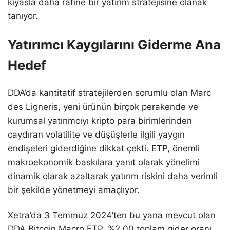
kıyasla daha rafine bir yatırım stratejisine olanak
tanıyor.
Yatırımcı Kaygılarını Giderme Ana
Hedef
DDA’da kantitatif stratejilerden sorumlu olan Marc
des Ligneris, yeni ürünün birçok perakende ve
kurumsal yatırımcıyı kripto para birimlerinden
caydıran volatilite ve düşüşlerle ilgili yaygın
endişeleri giderdiğine dikkat çekti. ETP, önemli
makroekonomik baskılara yanıt olarak yönelimi
dinamik olarak azaltarak yatırım riskini daha verimli
bir şekilde yönetmeyi amaçlıyor.
Xetra’da 3 Temmuz 2024’ten bu yana mevcut olan
DDA Bitcoin Macro ETP, %2,00 toplam gider oranı