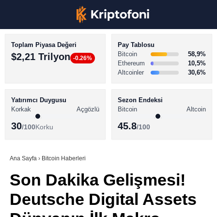
Toplam Piyasa Değeri
Pay Tablosu
Bitcoin
58,9%
$2,21 Trilyon
-0.26%
Ethereum
10,5%
Altcoinler
30,6%
KRİPTO PARA HABERLERİ
Facebook
BİTCOİN HABERLERİ
Yatırımcı Duygusu
Sezon Endeksi
Korkak
Açgözlü
Bitcoin
Altcoin
ALTCOİN HABERLERİ
30
45.8
/100
Korku
/100
AKADEMİ
Instagram
SÖZLÜK
Ana Sayfa
›
Bitcoin Haberleri
Son Dakika Gelişmesi!
Youtube
Deutsche Digital Assets
TikTok