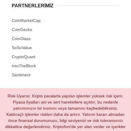
PARTNERLERIMIZ
CoinMarketCap
CoinGecko
CoinGlass
SoSoValue
CryptoQuant
IntoTheBlock
Santiment
Risk Uyarısı: Kripto paralarla yapılan işlemler yüksek risk içerir.
Piyasa fiyatları ani ve sert hareketlere açıktır; bu nedenle
yatırımınızın bir kısmını veya tamamını kaybedebilirsiniz.
Kaldıraçlı işlemler riskleri daha da artırır. Yatırım kararı almadan
önce finansal durumunuzu, bilgi seviyenizi ve risk toleransınızı
dikkatlice değerlendiriniz. Kriptofoni’de yer alan veriler ve içerikler