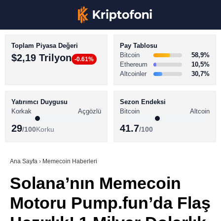
Toplam Piyasa Değeri
Pay Tablosu
Bitcoin
58,9%
$2,19 Trilyon
-0.61%
Ethereum
10,5%
Altcoinler
30,7%
KRİPTO PARA HABERLERİ
Facebook
BİTCOİN HABERLERİ
Yatırımcı Duygusu
Sezon Endeksi
Korkak
Açgözlü
Bitcoin
Altcoin
ALTCOİN HABERLERİ
29
41.7
/100
Korku
/100
AKADEMİ
Instagram
SÖZLÜK
Ana Sayfa
›
Memecoin Haberleri
Solana’nın Memecoin
Youtube
Motoru Pump.fun’da Flaş
TikTok