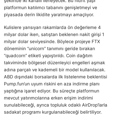
şeklinde iki kanallı ilerleyecek. Bu hibrit yapı
platformun katılımcı tabanını genişletmeyi ve
piyasada derin likidite yaratmayı amaçlıyor.
Kulislere yansıyan rakamlarda ön değerleme 4
milyar dolar iken, satıştan beklenen nakit girişi 1
milyar dolar seviyesinde. Böylece projeye FTX
döneminin “unicorn” tanımını geride bırakan
“quadcorn” etiketi yapıştırıldı. Coin dağıtım
takviminde bölgesel düzenleyici engelleri aşmak
adına parçalı ve kademeli bir model kullanılacak.
ABD dışındaki borsalarda ilk listelenme beklentisi
Pump.fun’un uyum riskini en aza indirme planı
yaptığına işaret ediyor. Bu süreçte platformun
mevcut yatırımcılarına erken erişim indirimi
sunulabileceği, ayrıca topluluk odaklı AirDrop’larla
sadakat programı kurgulanabileceği belirtiliyor.