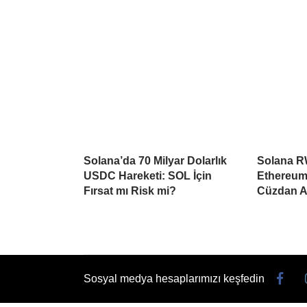
Solana’da 70 Milyar Dolarlık
Solana R
USDC Hareketi: SOL İçin
Ethereum’
Fırsat mı Risk mi?
Cüzdan Aş
Sosyal medya hesaplarımızı keşfedin