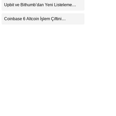
Upbit ve Bithumb’dan Yeni Listeleme
LinkedIn
Hamlesi: HOME, META2 ve USDG
Geliyor
Coinbase 6 Altcoin İşlem Çiftini
Telegram
Durduracak