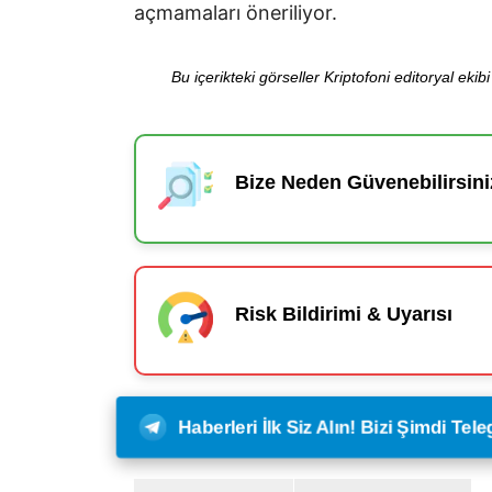
açmamaları öneriliyor.
Bu içerikteki görseller Kriptofoni editoryal ek
Bize Neden Güvenebilirsini
Risk Bildirimi & Uyarısı
Haberleri İlk Siz Alın! Bizi Şimdi Te