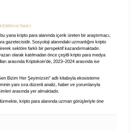
ik Editörü ve Yazar
)
bu yana kripto para alanında içerik üreten bir araştırmacı,
a gazetecisidir. Sosyoloji alanındaki uzmanlığını kripto
irerek sektöre farklı bir perspektif kazandırmaktadır.
 yazarı olarak katılmadan önce çeşitli kripto para medya
lları arasında Kriptokoin’de, 2023–2024 arasında ise
 Sen Bizim Her Şeyimizsin” adlı kitabıyla ekosisteme
iminin yanı sıra düzenli analiz, haber ve yorumlarıyla
isimleri arasında yer almaktadır.
sürdürmekte, kripto para alanında uzman görüşleriyle öne