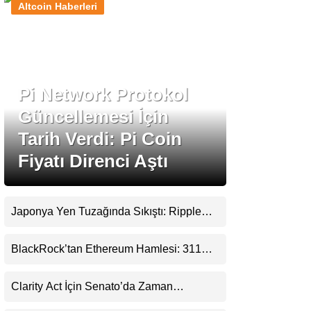
Altcoin Haberleri
Stablecoin Haberleri
Pi Network Protokol
Facebook
Güncellemesi İçin
Tarih Verdi: Pi Coin
Fiyatı Direnci Aştı
Instagram
Youtube
Japonya Yen Tuzağında Sıkıştı: Ripple
(XRP) Üçüncü Yol Olabilir mi?
TikTok
BlackRock’tan Ethereum Hamlesi: 311
Milyar Dolarlık Nakit Serisi Zincire Taşındı
Pinterest
Clarity Act İçin Senato’da Zaman
Daralıyor