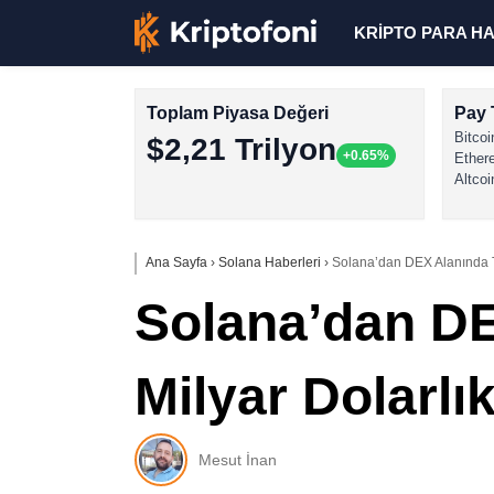
KRİPTO PARA H
Toplam Piyasa Değeri
Pay 
Bitcoi
$2,21 Trilyon
+0.65%
Ether
Altcoi
Ana Sayfa
›
Solana Haberleri
›
Solana’dan DEX Alanında Ta
Solana’dan DE
Milyar Dolarlı
Mesut İnan