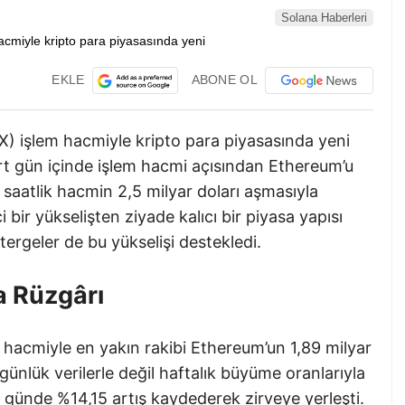
Solana Haberleri
EKLE
ABONE OL
X) işlem hacmiyle kripto para piyasasında yeni
rt gün içinde işlem hacmi açısından Ethereum’u
24 saatlik hacmin 2,5 milyar doları aşmasıyla
ci bir yükselişten ziyade kalıcı bir piyasa yapısı
tergeler de bu yükselişi destekledi.
a Rüzgârı
m hacmiyle en yakın rakibi Ethereum’un 1,89 milyar
günlük verilerle değil haftalık büyüme oranlarıyla
günde %14,15 artış kaydederek zirveye yerleşti.