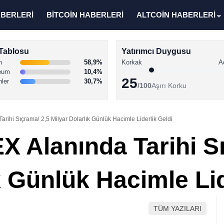
ABERLERİ
BİTCOİN HABERLERİ
ALTCOİN HABERLERİ
Tablosu
Yatırımcı Duygusu
n
58,9%
Korkak
A
eum
10,4%
25
nler
30,7%
/100
Aşırı Korku
rihi Sıçrama! 2,5 Milyar Dolarlık Günlük Hacimle Liderlik Geldi
X Alanında Tarihi S
k Günlük Hacimle Lid
TÜM YAZILARI