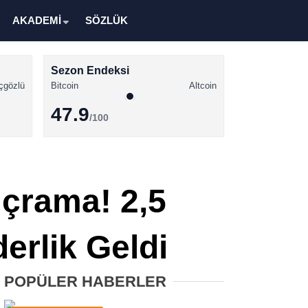
AKADEMİ
SÖZLÜK
Sezon Endeksi
çgözlü
Bitcoin
Altcoin
47.9
/100
Kripto Para Haberleri
Bitcoin Haberleri
ıçrama! 2,5
Altcoin Haberleri
Ethereum Haberleri
erlik Geldi
Solana Haberleri
POPÜLER HABERLER
XRP Haberleri
Memecoin Haberleri