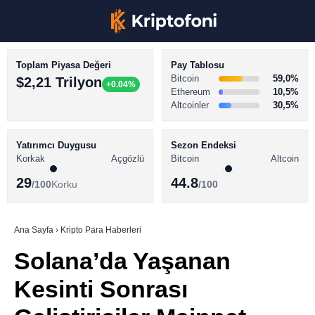
Toplam Piyasa Değeri
Pay Tablosu
Bitcoin
59,0%
$2,21 Trilyon
+0.04%
Ethereum
10,5%
Altcoinler
30,5%
KRİPTO PARA HABERLERİ
Facebook
BİTCOİN HABERLERİ
Yatırımcı Duygusu
Sezon Endeksi
Korkak
Açgözlü
Bitcoin
Altcoin
ALTCOİN HABERLERİ
29
44.8
/100
Korku
/100
AKADEMİ
Instagram
SÖZLÜK
Ana Sayfa
›
Kripto Para Haberleri
Solana’da Yaşanan
Youtube
Kesinti Sonrası
TikTok