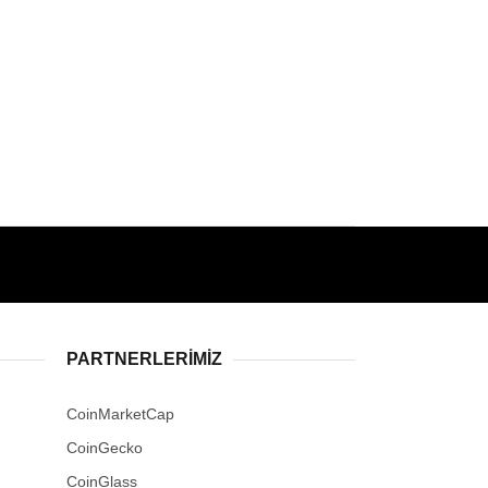
PARTNERLERIMIZ
CoinMarketCap
CoinGecko
CoinGlass