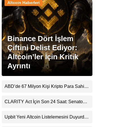
Altcoin Haberleri
Stablecoin Haberleri
Binance Dört İşlem
Facebook
Çiftini Delist Ediyor:
Altcoin’ler İçin Kritik
Ayrıntı
Instagram
Youtube
ABD’de 67 Milyon Kişi Kripto Para Sahibi:
Ripple’dan “Eski Algılar Yıkıldı” Mesajı
TikTok
CLARITY Act İçin Son 24 Saat: Senato
Matematiği Kripto Para Piyasasının
Beklentisini Bozabilir
Pinterest
Upbit Yeni Altcoin Listelemesini Duyurdu:
KRW, BTC ve USDT Paritelerinde İşlem