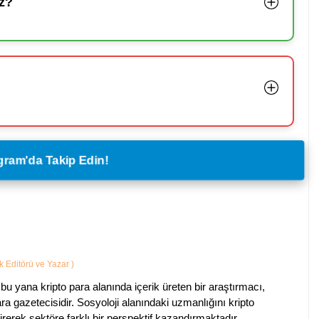
z?
legram'da Takip Edin!
ik Editörü ve Yazar
)
bu yana kripto para alanında içerik üreten bir araştırmacı,
a gazetecisidir. Sosyoloji alanındaki uzmanlığını kripto
irerek sektöre farklı bir perspektif kazandırmaktadır.