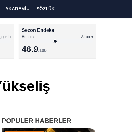
AKADEMİ
SÖZLÜK
Sezon Endeksi
çgözlü
Bitcoin
Altcoin
46.9
/100
Kripto Para Haberleri
Bitcoin Haberleri
Yükseliş
Altcoin Haberleri
Ethereum Haberleri
Solana Haberleri
POPÜLER HABERLER
XRP Haberleri
Memecoin Haberleri