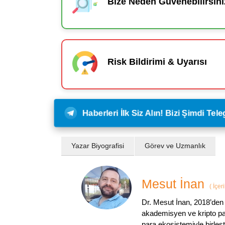
Bize Neden Güvenebilirsini
Risk Bildirimi & Uyarısı
Haberleri İlk Siz Alın! Bizi Şimdi Te
Yazar Biyografisi
Görev ve Uzmanlık
Mesut İnan
(
İçer
Dr. Mesut İnan, 2018’den 
akademisyen ve kripto par
para ekosistemiyle birleşt