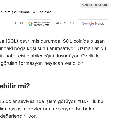
Solana Haberleri
EKLE
ABONE OL
’ya (SOL) çevrilmiş durumda. SOL coin’de oluşan
ılındaki boğa koşusunu anımsatıyor. Uzmanlar bu
in habercisi olabileceğini düşünüyor. Özellikle
 görülen formasyon heyecan verici bir
bilir mi?
25 dolar seviyesinde işlem görüyor. %8.71’lik bu
alım baskısını gözler önüne seriyor. Bu bölge
eğerlendiriliyor.