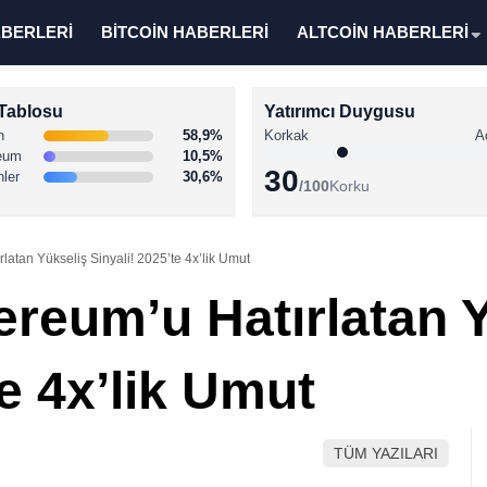
ABERLERİ
BİTCOİN HABERLERİ
ALTCOİN HABERLERİ
Tablosu
Yatırımcı Duygusu
n
58,9%
Korkak
A
eum
10,5%
30
nler
30,6%
/100
Korku
latan Yükseliş Sinyali! 2025’te 4x’lik Umut
ereum’u Hatırlatan 
te 4x’lik Umut
TÜM YAZILARI