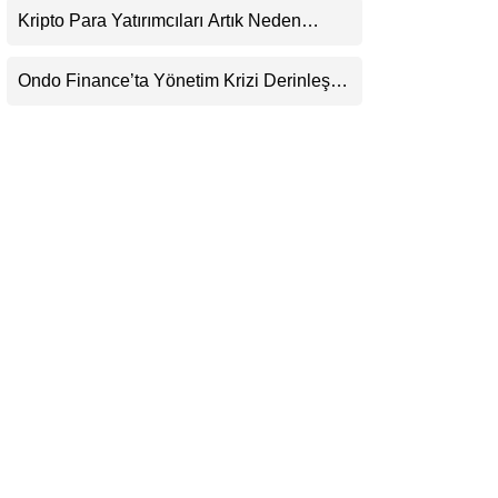
Görecek
Kripto Para Yatırımcıları Artık Neden
LinkedIn
Evlerinde Hedef Alınıyor?
Ondo Finance’ta Yönetim Krizi Derinleşti:
Telegram
Milyarlarca Dolarlık Tokenizasyon Devinin
Kontrolü Mahkemeye Taşındı