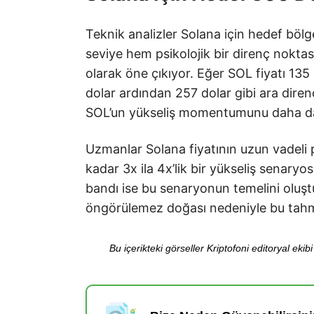
Teknik analizler Solana için hedef böl
seviye hem psikolojik bir direnç nokta
olarak öne çıkıyor. Eğer SOL fiyatı 135
dolar ardından 257 dolar gibi ara direnç 
SOL’un yükseliş momentumunu daha da 
Uzmanlar Solana fiyatının uzun vadeli 
kadar 3x ila 4x’lik bir yükseliş senary
bandı ise bu senaryonun temelini oluştu
öngörülemez doğası nedeniyle bu tahmi
Bu içerikteki görseller Kriptofoni editoryal ek