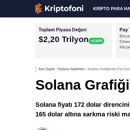
KRİPTO PARA H
Toplam Piyasa Değeri
Pay 
Bitcoi
$2,20 Trilyon
+0.50%
Ether
Altcoi
Ana Sayfa
›
Solana Haberleri
›
Solana Grafiğinde Dar Kori
Solana Grafiğ
Solana fiyatı 172 dolar direnci
165 dolar altına sarkma riski m