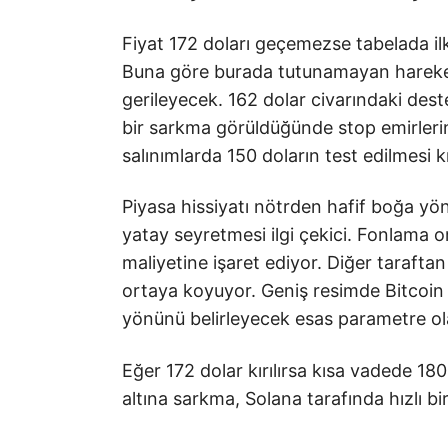
Fiyat 172 doları geçemezse tabelada il
Buna göre burada tutunamayan hareket 1
gerileyecek. 162 dolar civarındaki dest
bir sarkma görüldüğünde stop emirlerin
salınımlarda 150 doların test edilmesi kı
Piyasa hissiyatı nötrden hafif boğa yön
yatay seyretmesi ilgi çekici. Fonlama or
maliyetine işaret ediyor. Diğer taraftan
ortaya koyuyor. Geniş resimde Bitcoin
yönünü belirleyecek esas parametre ola
Eğer 172 dolar kırılırsa kısa vadede 18
altına sarkma, Solana tarafında hızlı b