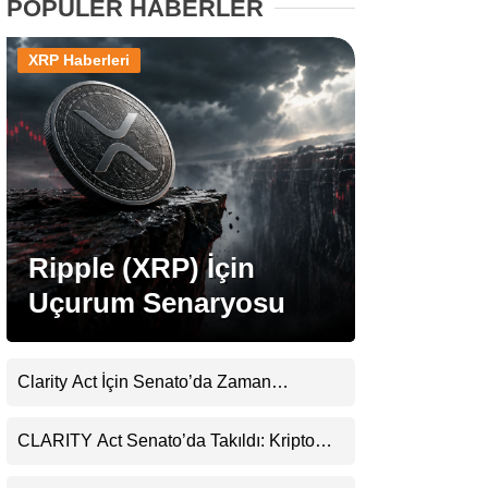
POPÜLER HABERLER
Stablecoin Haberleri
XRP Haberleri
Facebook
Ripple (XRP) İçin
Instagram
Uçurum Senaryosu
Youtube
Clarity Act İçin Senato’da Zaman
TikTok
Daralıyor
CLARITY Act Senato’da Takıldı: Kripto
Pinterest
Para Piyasası 2027’yi Fiyatlıyor