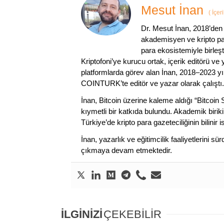
Mesut İnan
(
İçer
Dr. Mesut İnan, 2018’den 
akademisyen ve kripto par
para ekosistemiyle birleşt
Kriptofoni’ye kurucu ortak, içerik editörü ve
platformlarda görev alan İnan, 2018–2023 yı
COINTURK’te editör ve yazar olarak çalıştı.
İnan, Bitcoin üzerine kaleme aldığı “Bitcoin
kıymetli bir katkıda bulundu. Akademik birik
Türkiye’de kripto para gazeteciliğinin bilinir 
İnan, yazarlık ve eğitimcilik faaliyetlerini 
çıkmaya devam etmektedir.
İLGİNİZİ
ÇEKEBİLİR