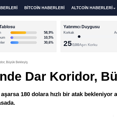
ABERLERİ
BİTCOİN HABERLERİ
ALTCOİN HABERLERİ
Tablosu
Yatırımcı Duygusu
n
58,9%
Korkak
A
eum
10,5%
25
nler
30,6%
/100
Aşırı Korku
dor, Büyük Bekleyiş
inde Dar Koridor, B
ni aşarsa 180 dolara hızlı bir atak bekleni
asada.