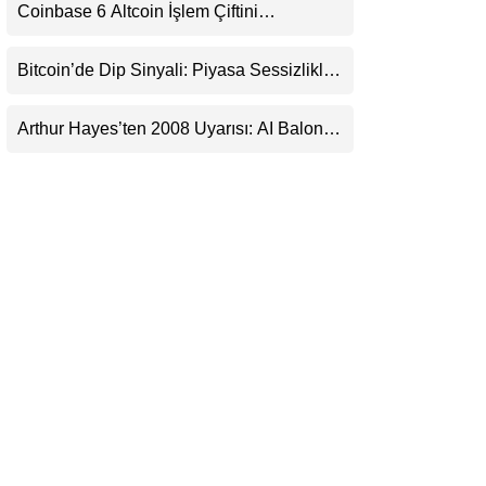
Coinbase 6 Altcoin İşlem Çiftini
LinkedIn
Durduracak
Bitcoin’de Dip Sinyali: Piyasa Sessizlikle
Telegram
Sıkışıyor
Arthur Hayes’ten 2008 Uyarısı: AI Balonu
Bitcoin’i Nasıl Besleyebilir?