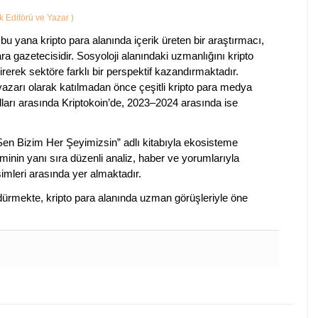
ik Editörü ve Yazar
)
bu yana kripto para alanında içerik üreten bir araştırmacı,
a gazetecisidir. Sosyoloji alanındaki uzmanlığını kripto
irerek sektöre farklı bir perspektif kazandırmaktadır.
 yazarı olarak katılmadan önce çeşitli kripto para medya
lları arasında Kriptokoin’de, 2023–2024 arasında ise
 Sen Bizim Her Şeyimizsin” adlı kitabıyla ekosisteme
iminin yanı sıra düzenli analiz, haber ve yorumlarıyla
isimleri arasında yer almaktadır.
sürdürmekte, kripto para alanında uzman görüşleriyle öne