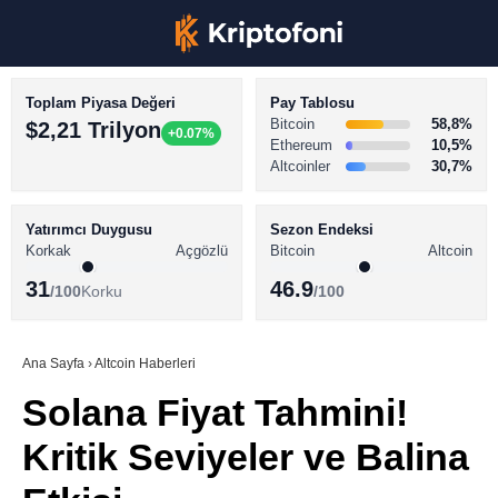
Toplam Piyasa Değeri
Pay Tablosu
Bitcoin
58,8%
$2,21 Trilyon
+0.07%
Ethereum
10,5%
Altcoinler
30,7%
KRİPTO PARA HABERLERİ
Facebook
BİTCOİN HABERLERİ
Yatırımcı Duygusu
Sezon Endeksi
Korkak
Açgözlü
Bitcoin
Altcoin
ALTCOİN HABERLERİ
31
46.9
/100
Korku
/100
AKADEMİ
Instagram
SÖZLÜK
Ana Sayfa
›
Altcoin Haberleri
Solana Fiyat Tahmini!
Youtube
Kritik Seviyeler ve Balina
TikTok