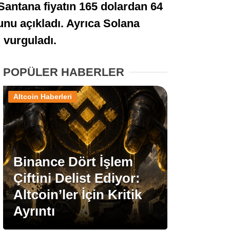
 Santana fiyatın 165 dolardan 64
Stablecoin Haberleri
unu açıkladı. Ayrıca Solana
 vurguladı.
Facebook
POPÜLER HABERLER
Altcoin Haberleri
Instagram
Youtube
Binance Dört İşlem
Çiftini Delist Ediyor:
TikTok
Altcoin’ler İçin Kritik
Ayrıntı
Pinterest