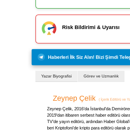
Risk Bildirimi & Uyarısı
Haberleri İlk Siz Alın! Bizi Şimdi Te
Yazar Biyografisi
Görev ve Uzmanlık
Zeynep Çelik
(
İçerik Editörü ve 
Zeynep Çelik, 2016’da İstanbul’da Demirören
2019’dan itibaren serbest haber editörü olar
TV’de yayın editörü, ardından Haber Global’
beri Kriptofoni’de kripto para editörü olarak 