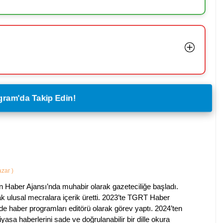
legram'da Takip Edin!
Yazar
)
 Haber Ajansı’nda muhabir olarak gazeteciliğe başladı.
ak ulusal mecralara içerik üretti. 2023’te TGRT Haber
de haber programları editörü olarak görev yaptı. 2024’ten
piyasa haberlerini sade ve doğrulanabilir bir dille okura