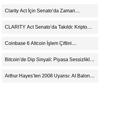
LinkedIn
Clarity Act İçin Senato’da Zaman
Daralıyor
Telegram
CLARITY Act Senato’da Takıldı: Kripto
Para Piyasası 2027’yi Fiyatlıyor
Coinbase 6 Altcoin İşlem Çiftini
Durduracak
Bitcoin’de Dip Sinyali: Piyasa Sessizlikle
Sıkışıyor
Arthur Hayes’ten 2008 Uyarısı: AI Balonu
Bitcoin’i Nasıl Besleyebilir?