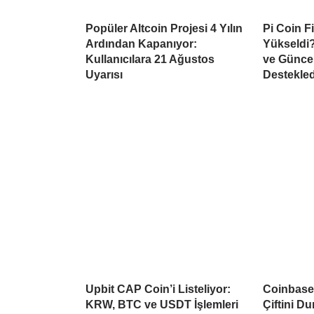
Popüler Altcoin Projesi 4 Yılın
Pi Coin F
Ardından Kapanıyor:
Yükseldi?
Kullanıcılara 21 Ağustos
ve Güncel
Uyarısı
Destekled
Upbit CAP Coin’i Listeliyor:
Coinbase 
KRW, BTC ve USDT İşlemleri
Çiftini D