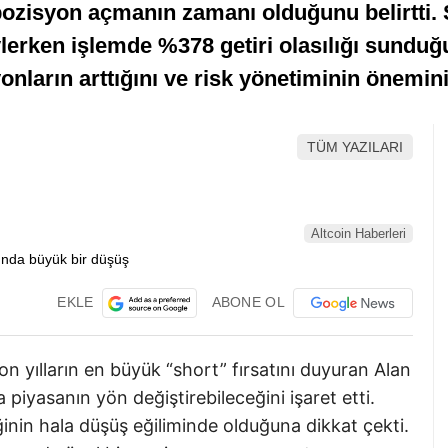
” pozisyon açmanın zamanı olduğunu belirtti.
lerken işlemde %378 getiri olasılığı sunduğ
onların arttığını ve risk yönetiminin önemini
TÜM YAZILARI
Altcoin Haberleri
EKLE
ABONE OL
on yılların en büyük “short” fırsatını duyuran Alan
iyasanın yön değiştirebileceğini işaret etti.
inin hala düşüş eğiliminde olduğuna dikkat çekti.