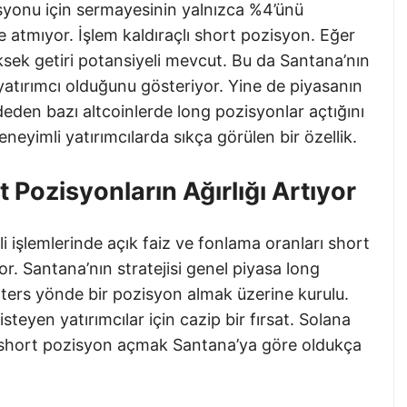
yonu için sermayesinin yalnızca %4’ünü
ske atmıyor. İşlem kaldıraçlı short pozisyon. Eğer
ksek getiri potansiyeli mevcut. Bu da Santana’nın
yatırımcı olduğunu gösteriyor. Yine de piyasanın
den bazı altcoinlerde long pozisyonlar açtığını
deneyimli yatırımcılarda sıkça görülen bir özellik.
 Pozisyonların Ağırlığı Artıyor
i işlemlerinde açık faiz ve fonlama oranları short
yor. Santana’nın stratejisi genel piyasa long
 ters yönde bir pozisyon almak üzerine kurulu.
teyen yatırımcılar için cazip bir fırsat. Solana
da short pozisyon açmak Santana’ya göre oldukça