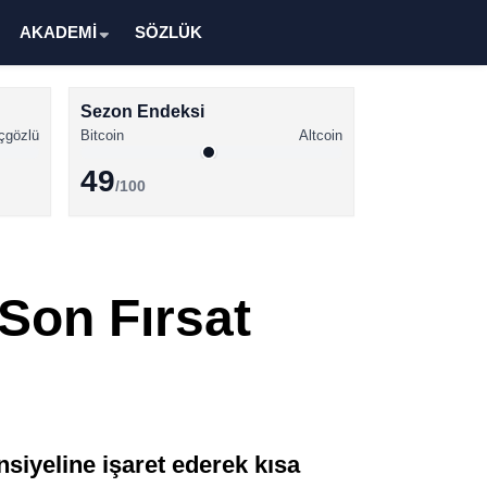
AKADEMİ
SÖZLÜK
Sezon Endeksi
çgözlü
Bitcoin
Altcoin
49
/100
Kripto Para Haberleri
Bitcoin Haberleri
 Son Fırsat
Altcoin Haberleri
Ethereum Haberleri
Solana Haberleri
XRP Haberleri
nsiyeline işaret ederek kısa
Memecoin Haberleri