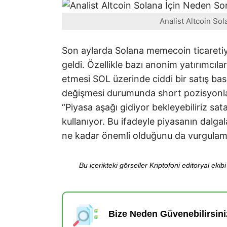
Analist Altcoin So
Son aylarda Solana memecoin ticaretiyle
geldi. Özellikle bazı anonim yatırımcıl
etmesi SOL üzerinde ciddi bir satış bask
değişmesi durumunda short pozisyonların
“Piyasa aşağı gidiyor bekleyebiliriz sat
kullanıyor. Bu ifadeyle piyasanın dalga
ne kadar önemli olduğunu da vurgulamı
Bu içerikteki görseller Kriptofoni editoryal ek
Bize Neden Güvenebilirsini