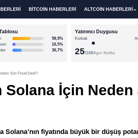
ABERLERİ
BİTCOİN HABERLERİ
ALTCOİN HABERLERİ
Tablosu
Yatırımcı Duygusu
n
58,9%
Korkak
A
eum
10,5%
25
nler
30,7%
/100
Aşırı Korku
 Neden Son Fırsat Dedi?
n Solana İçin Neden
na Solana’nın fiyatında büyük bir düşüş pota