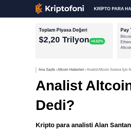
KRİPTO PARA H
Toplam Piyasa Değeri
Pay 
Bitcoi
$2,20 Trilyon
+0.02%
Ether
Altcoi
Ana Sayfa
›
Altcoin Haberleri
›
Analist Altcoin Solana İçin
Analist Altcoi
Dedi?
Kripto para analisti Alan Santa