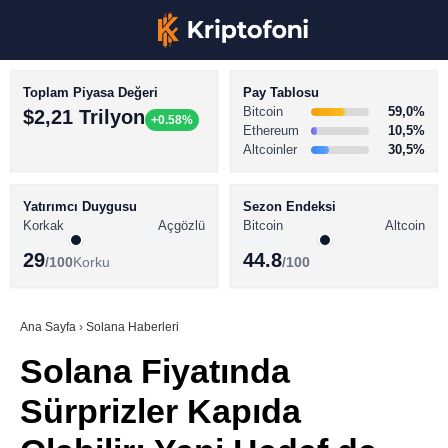
Toplam Piyasa Değeri
Pay Tablosu
Bitcoin
59,0%
$2,21 Trilyon
+0.58%
Ethereum
10,5%
Altcoinler
30,5%
KRİPTO PARA HABERLERİ
Facebook
BİTCOİN HABERLERİ
Yatırımcı Duygusu
Sezon Endeksi
Korkak
Açgözlü
Bitcoin
Altcoin
ALTCOİN HABERLERİ
29
44.8
/100
Korku
/100
AKADEMİ
Instagram
SÖZLÜK
Ana Sayfa
›
Solana Haberleri
Solana Fiyatında
Youtube
Sürprizler Kapıda
TikTok