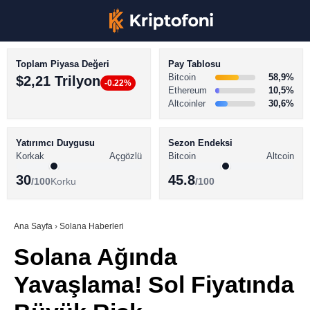
Toplam Piyasa Değeri
Pay Tablosu
Bitcoin
58,9%
$2,21 Trilyon
-0.22%
Ethereum
10,5%
Altcoinler
30,6%
KRİPTO PARA HABERLERİ
Facebook
BİTCOİN HABERLERİ
Yatırımcı Duygusu
Sezon Endeksi
Korkak
Açgözlü
Bitcoin
Altcoin
ALTCOİN HABERLERİ
30
45.8
/100
Korku
/100
AKADEMİ
Instagram
SÖZLÜK
Ana Sayfa
›
Solana Haberleri
Solana Ağında
Youtube
Yavaşlama! Sol Fiyatında
TikTok