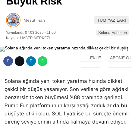
Büyük Risk
Pinterest
Mesut İnan
TÜM YAZILARI
LinkedIn
Yayınlandı: 07.03.2025 - 11:00
Solana Haberleri
Kaynak: HABER MERKEZI
Telegram
EKLE
ABONE OL
Solana ağında yeni token yaratma hızında dikkat
çekici bir düşüş yaşanıyor. Son verilere göre ağdaki
benzersiz token büyümesi %88 oranında geriledi.
Pump.Fun platformunun karşılaştığı zorluklar da bu
düşüşte etkili oldu. SOL fiyatı ise bu süreçte önemli
direnç seviyelerinin altında kalmaya devam ediyor.