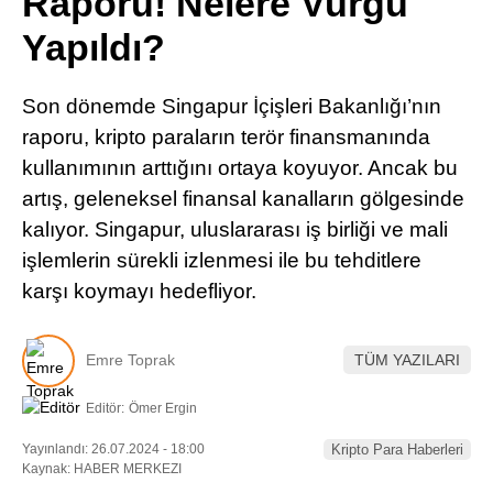
Raporu! Nelere Vurgu
Pinterest
Yapıldı?
LinkedIn
Son dönemde Singapur İçişleri Bakanlığı’nın
raporu, kripto paraların terör finansmanında
Telegram
kullanımının arttığını ortaya koyuyor. Ancak bu
artış, geleneksel finansal kanalların gölgesinde
kalıyor. Singapur, uluslararası iş birliği ve mali
işlemlerin sürekli izlenmesi ile bu tehditlere
karşı koymayı hedefliyor.
Emre Toprak
TÜM YAZILARI
Editör:
Ömer Ergin
Yayınlandı: 26.07.2024 - 18:00
Kripto Para Haberleri
Kaynak: HABER MERKEZI