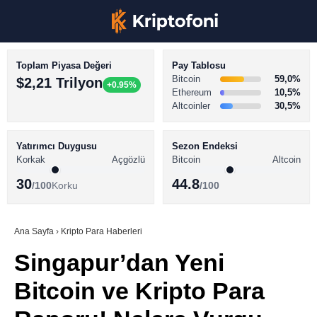
Toplam Piyasa Değeri
Pay Tablosu
Bitcoin
59,0%
$2,21 Trilyon
+0.95%
Ethereum
10,5%
Altcoinler
30,5%
KRİPTO PARA HABERLERİ
Facebook
BİTCOİN HABERLERİ
Yatırımcı Duygusu
Sezon Endeksi
Korkak
Açgözlü
Bitcoin
Altcoin
ALTCOİN HABERLERİ
30
44.8
/100
Korku
/100
AKADEMİ
Instagram
SÖZLÜK
Ana Sayfa
›
Kripto Para Haberleri
Singapur’dan Yeni
Youtube
Bitcoin ve Kripto Para
TikTok