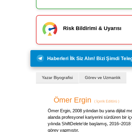
Risk Bildirimi & Uyarısı
Haberleri İlk Siz Alın! Bizi Şimdi Te
Yazar Biyografisi
Görev ve Uzmanlık
Ömer Ergin
(
İçerik Editörü
)
Ömer Ergin, 2008 yılından bu yana dijital me
alanda profesyonel kariyerini sürdüren bir iç
yılında ShiftDelete’de başlamış, 2016–2018 y
görev yapmıştır.