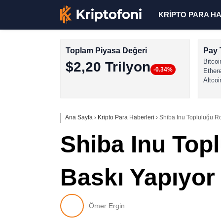
KRİPTO PARA H
Toplam Piyasa Değeri
Pay 
Bitcoi
$2,20 Trilyon
-0.34%
Ether
Altcoi
Ana Sayfa
›
Kripto Para Haberleri
›
Shiba Inu Topluluğu Ro
Shiba Inu Top
Baskı Yapıyor
Ömer Ergin