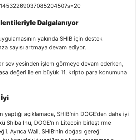
tus/1453226903708520450?s=20
entileriyle Dalgalanıyor
 uygulamasının yakında SHIB için destek
za sayısı artmaya devam ediyor.
ar seviyesinden işlem görmeye devam ederken,
yasa değeri ile en büyük 11. kripto para konumuna
İyi
ün yaptığı açıklamada, SHIB’nin DOGE’den daha iyi
kü Shiba Inu, DOGE’nin Litecoin birleştirme
değil. Ayrıca Wall, SHIB’nin doğası gereği