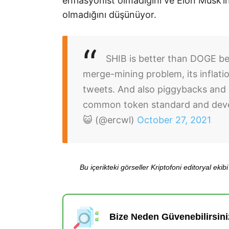
enflasyonist olmadığını ve Elon Musk’ı
olmadığını düşünüyor.
SHIB is better than DOGE be
merge-mining problem, its inflatio
tweets. And also piggybacks and i
common token standard and deve
😺 (@ercwl)
October 27, 2021
Bu içerikteki görseller Kriptofoni editoryal ek
Bize Neden Güvenebilirsini