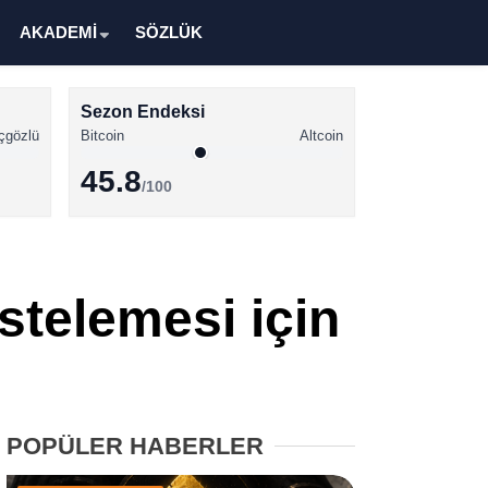
AKADEMİ
SÖZLÜK
Sezon Endeksi
çgözlü
Bitcoin
Altcoin
45.8
/100
Kripto Para Haberleri
Bitcoin Haberleri
stelemesi için
Altcoin Haberleri
Ethereum Haberleri
Solana Haberleri
POPÜLER HABERLER
XRP Haberleri
Memecoin Haberleri