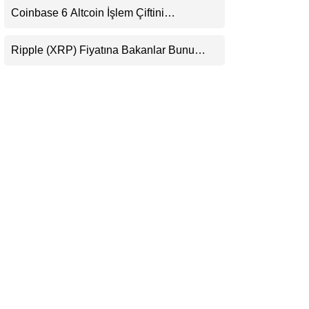
Coinbase 6 Altcoin İşlem Çiftini
LinkedIn
Durduracak
Ripple (XRP) Fiyatına Bakanlar Bunu
Telegram
Kaçırıyor: Evernorth’tan Dikkat Çeken
Uyarı