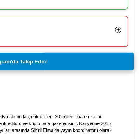
legram'da Takip Edin!
dya alanında içerik üreten, 2015’den itibaren ise bu
erik editörü ve kripto para gazetecisidir. Kariyerine 2015
ılları arasında Sihirli Elma’da yayın koordinatörü olarak