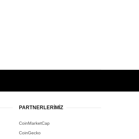
PARTNERLERIMIZ
CoinMarketCap
CoinGecko