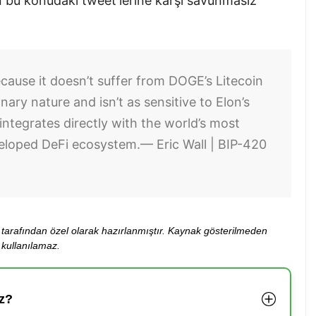
n bu konudaki tweet’lerine karşı savunmasız
cause it doesn’t suffer from DOGE’s Litecoin
nary nature and isn’t as sensitive to Elon’s
ntegrates directly with the world’s most
loped DeFi ecosystem.
— Eric Wall | BIP-420
ibi tarafından özel olarak hazırlanmıştır. Kaynak gösterilmeden
kullanılamaz.
z?