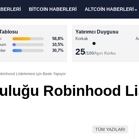
ABERLERİ
BİTCOİN HABERLERİ
ALTCOİN HABERLERİ
Tablosu
Yatırımcı Duygusu
n
58,8%
Korkak
A
eum
10,5%
25
nler
30,7%
/100
Aşırı Korku
binhood Listelemesi için Baskı Yapıyor
luluğu Robinhood Li
TÜM YAZILARI