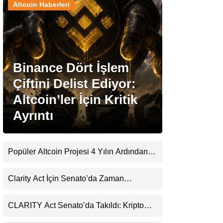
Altcoin Haberleri
Stablecoin Haberleri
Binance Dört İşlem
Facebook
Çiftini Delist Ediyor:
Altcoin’ler İçin Kritik
Ayrıntı
Instagram
Youtube
Popüler Altcoin Projesi 4 Yılın Ardından
Kapanıyor: Kullanıcılara 21 Ağustos
Uyarısı
TikTok
Clarity Act İçin Senato’da Zaman
Daralıyor
Pinterest
CLARITY Act Senato’da Takıldı: Kripto
Para Piyasası 2027’yi Fiyatlıyor