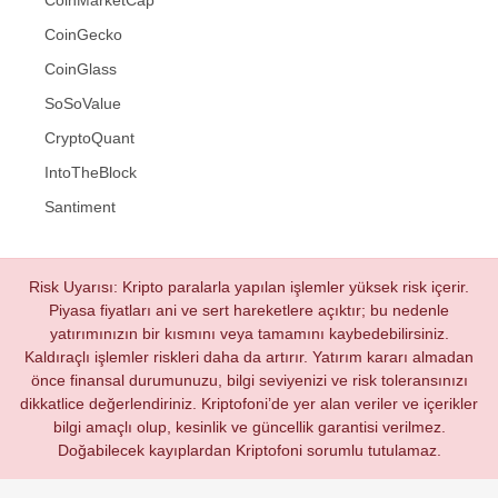
CoinMarketCap
CoinGecko
CoinGlass
SoSoValue
CryptoQuant
IntoTheBlock
Santiment
Risk Uyarısı: Kripto paralarla yapılan işlemler yüksek risk içerir.
Piyasa fiyatları ani ve sert hareketlere açıktır; bu nedenle
yatırımınızın bir kısmını veya tamamını kaybedebilirsiniz.
Kaldıraçlı işlemler riskleri daha da artırır. Yatırım kararı almadan
önce finansal durumunuzu, bilgi seviyenizi ve risk toleransınızı
dikkatlice değerlendiriniz. Kriptofoni’de yer alan veriler ve içerikler
bilgi amaçlı olup, kesinlik ve güncellik garantisi verilmez.
Doğabilecek kayıplardan Kriptofoni sorumlu tutulamaz.