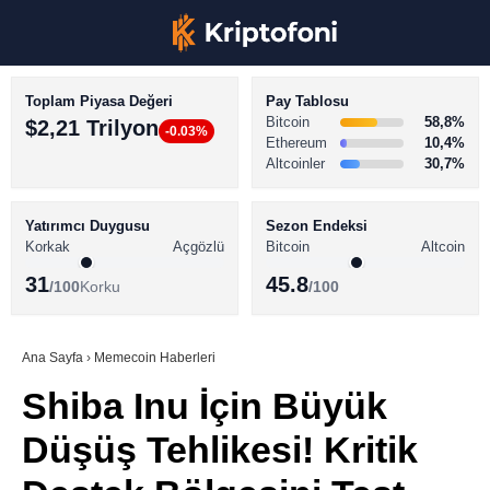
Toplam Piyasa Değeri
Pay Tablosu
Bitcoin
58,8%
$2,21 Trilyon
-0.03%
Ethereum
10,4%
Altcoinler
30,7%
KRİPTO PARA HABERLERİ
Facebook
BİTCOİN HABERLERİ
Yatırımcı Duygusu
Sezon Endeksi
Korkak
Açgözlü
Bitcoin
Altcoin
ALTCOİN HABERLERİ
31
45.8
/100
Korku
/100
AKADEMİ
Instagram
SÖZLÜK
Ana Sayfa
›
Memecoin Haberleri
Shiba Inu İçin Büyük
Youtube
Düşüş Tehlikesi! Kritik
TikTok