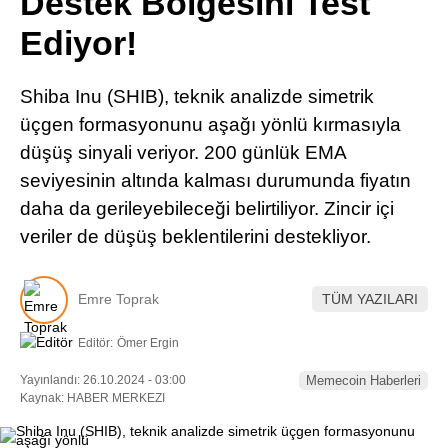
Destek Bölgesini Test
Pinterest
Ediyor!
LinkedIn
Shiba Inu (SHIB), teknik analizde simetrik
üçgen formasyonunu aşağı yönlü kırmasıyla
Telegram
düşüş sinyali veriyor. 200 günlük EMA
seviyesinin altında kalması durumunda fiyatın
daha da gerileyebileceği belirtiliyor. Zincir içi
veriler de düşüş beklentilerini destekliyor.
Emre Toprak
TÜM YAZILARI
Editör:
Ömer Ergin
Yayınlandı: 26.10.2024 - 03:00
Memecoin Haberleri
Kaynak: HABER MERKEZI