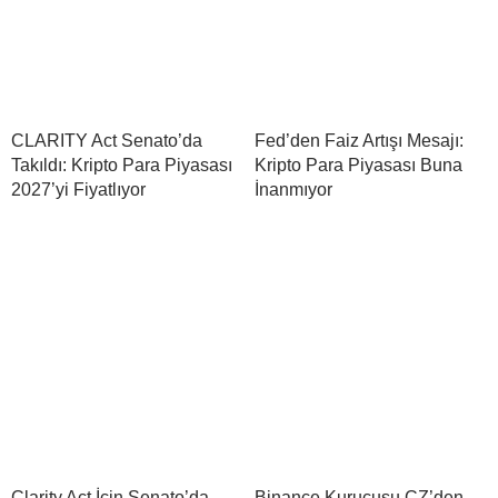
CLARITY Act Senato’da
Fed’den Faiz Artışı Mesajı:
Takıldı: Kripto Para Piyasası
Kripto Para Piyasası Buna
2027’yi Fiyatlıyor
İnanmıyor
Clarity Act İçin Senato’da
Binance Kurucusu CZ’den