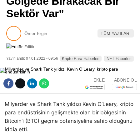
Gölgede Bırakacak Bir
Pinterest
Sektör Var”
LinkedIn
Ömer Ergin
TÜM YAZILARI
Telegram
Editör:
Yayınlandı: 07.01.2022 - 09:56
Kripto Para Haberleri
NFT Haberleri
EKLE
ABONE OL
Milyarder ve Shark Tank yıldızı Kevin O’Leary, kripto
para endüstrisinin gelişmekte olan bir bölgesinin
Bitcoin’i (BTC) geçme potansiyeline sahip olduğunu
iddia etti.