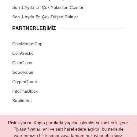
Son 1 Ayda En Çok Yükselen Coinler
Son 1 Ayda En Çok Düşen Coinler
PARTNERLERIMIZ
CoinMarketCap
CoinGecko
CoinGlass
SoSoValue
CryptoQuant
IntoTheBlock
Santiment
Risk Uyarısı: Kripto paralarla yapılan işlemler yüksek risk içerir.
Piyasa fiyatları ani ve sert hareketlere açıktır; bu nedenle
yatırımınızın bir kısmını veya tamamını kaybedebilirsiniz.