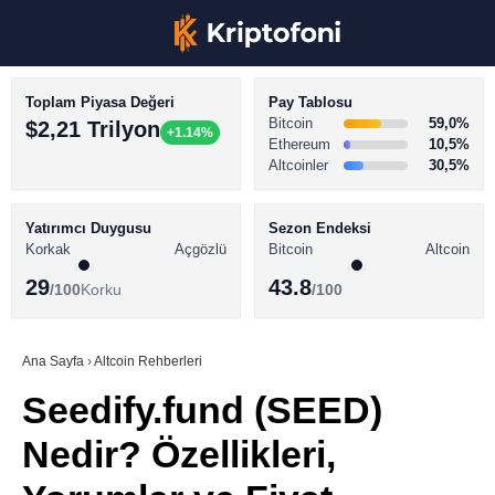
Toplam Piyasa Değeri
Pay Tablosu
Bitcoin
59,0%
$2,21 Trilyon
+1.14%
Ethereum
10,5%
Altcoinler
30,5%
KRİPTO PARA HABERLERİ
Facebook
BİTCOİN HABERLERİ
Yatırımcı Duygusu
Sezon Endeksi
Korkak
Açgözlü
Bitcoin
Altcoin
ALTCOİN HABERLERİ
29
43.8
/100
Korku
/100
AKADEMİ
Instagram
SÖZLÜK
Ana Sayfa
›
Altcoin Rehberleri
Seedify.fund (SEED)
Youtube
Nedir? Özellikleri,
TikTok