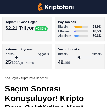
Toplam Piyasa Değeri
Pay Tablosu
Bitcoin
58,9%
$2,21 Trilyon
+0.81%
Ethereum
10,5%
Altcoinler
30,6%
KRİPTO PARA HABERLERİ
Facebook
BİTCOİN HABERLERİ
Yatırımcı Duygusu
Sezon Endeksi
Korkak
Açgözlü
Bitcoin
Altcoin
ALTCOİN HABERLERİ
25
49
/100
Aşırı Korku
/100
AKADEMİ
Instagram
SÖZLÜK
Ana Sayfa
›
Kripto Para Haberleri
Seçim Sonrası
Youtube
Konuşuluyor! Kripto
TikTok