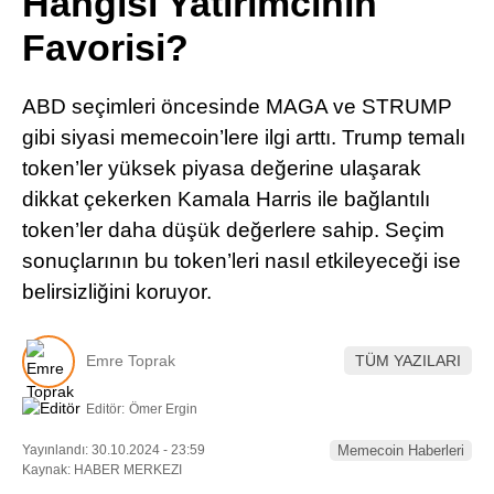
Hangisi Yatırımcının
Pinterest
Favorisi?
LinkedIn
ABD seçimleri öncesinde MAGA ve STRUMP
gibi siyasi memecoin’lere ilgi arttı. Trump temalı
Telegram
token’ler yüksek piyasa değerine ulaşarak
dikkat çekerken Kamala Harris ile bağlantılı
token’ler daha düşük değerlere sahip. Seçim
sonuçlarının bu token’leri nasıl etkileyeceği ise
belirsizliğini koruyor.
Emre Toprak
TÜM YAZILARI
Editör:
Ömer Ergin
Yayınlandı: 30.10.2024 - 23:59
Memecoin Haberleri
Kaynak: HABER MERKEZI