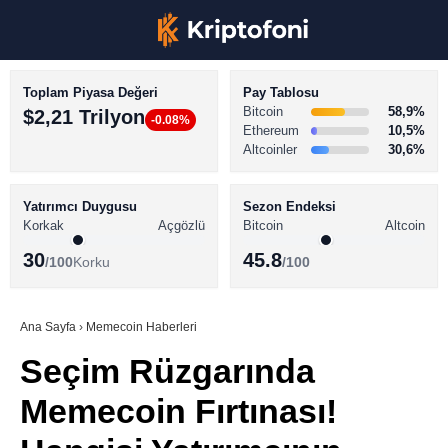
Toplam Piyasa Değeri
Pay Tablosu
Bitcoin
58,9%
$2,21 Trilyon
-0.08%
Ethereum
10,5%
Altcoinler
30,6%
KRİPTO PARA HABERLERİ
Facebook
BİTCOİN HABERLERİ
Yatırımcı Duygusu
Sezon Endeksi
Korkak
Açgözlü
Bitcoin
Altcoin
ALTCOİN HABERLERİ
30
45.8
/100
Korku
/100
AKADEMİ
Instagram
SÖZLÜK
Ana Sayfa
›
Memecoin Haberleri
Seçim Rüzgarında
Youtube
Memecoin Fırtınası!
TikTok