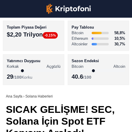
Toplam Piyasa Değeri
Pay Tablosu
Bitcoin
58,8%
$2,20 Trilyon
-0.15%
Ethereum
10,5%
Altcoinler
30,7%
KRİPTO PARA HABERLERİ
Facebook
BİTCOİN HABERLERİ
Yatırımcı Duygusu
Sezon Endeksi
Korkak
Açgözlü
Bitcoin
Altcoin
ALTCOİN HABERLERİ
29
40.6
/100
Korku
/100
AKADEMİ
Instagram
SÖZLÜK
Ana Sayfa
›
Solana Haberleri
SICAK GELİŞME! SEC,
Youtube
Solana İçin Spot ETF
TikTok