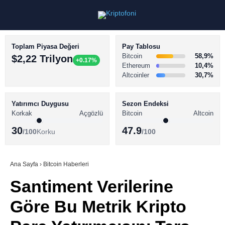
Toplam Piyasa Değeri
Pay Tablosu
Bitcoin
58,9%
$2,22 Trilyon
+0.17%
Ethereum
10,4%
Altcoinler
30,7%
KRİPTO PARA HABERLERİ
Facebook
BİTCOİN HABERLERİ
Yatırımcı Duygusu
Sezon Endeksi
Korkak
Açgözlü
Bitcoin
Altcoin
ALTCOİN HABERLERİ
30
47.9
/100
Korku
/100
AKADEMİ
Instagram
SÖZLÜK
Ana Sayfa
›
Bitcoin Haberleri
Santiment Verilerine
Youtube
Göre Bu Metrik Kripto
TikTok