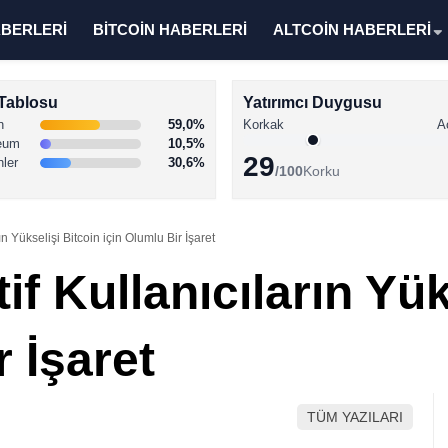
ABERLERİ
BİTCOİN HABERLERİ
ALTCOİN HABERLERİ
Tablosu
Yatırımcı Duygusu
n
59,0%
Korkak
A
eum
10,5%
29
nler
30,6%
/100
Korku
ın Yükselişi Bitcoin için Olumlu Bir İşaret
if Kullanıcıların Yük
r İşaret
TÜM YAZILARI