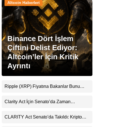
Altcoin Haberleri
Stablecoin Haberleri
Binance Dört İşlem
Facebook
Çiftini Delist Ediyor:
Altcoin’ler İçin Kritik
Ayrıntı
Instagram
Youtube
Ripple (XRP) Fiyatına Bakanlar Bunu
Kaçırıyor: Evernorth’tan Dikkat Çeken
Uyarı
TikTok
Clarity Act İçin Senato’da Zaman
Daralıyor
Pinterest
CLARITY Act Senato’da Takıldı: Kripto
Para Piyasası 2027’yi Fiyatlıyor