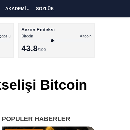
AKADEMİ
SÖZLÜK
Sezon Endeksi
çgözlü
Bitcoin
Altcoin
43.8
/100
Kripto Para Haberleri
Bitcoin Haberleri
selişi Bitcoin
Altcoin Haberleri
Ethereum Haberleri
Solana Haberleri
POPÜLER HABERLER
XRP Haberleri
Memecoin Haberleri