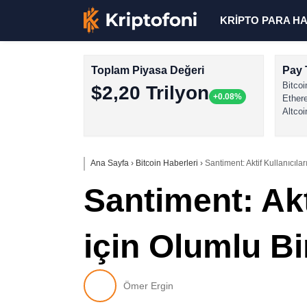
KRİPTO PARA H
Toplam Piyasa Değeri
Pay 
Bitcoi
$2,20 Trilyon
+0.08%
Ether
Altcoi
Ana Sayfa
›
Bitcoin Haberleri
›
Santiment: Aktif Kullanıcılar
Santiment: Akt
için Olumlu Bi
Ömer Ergin