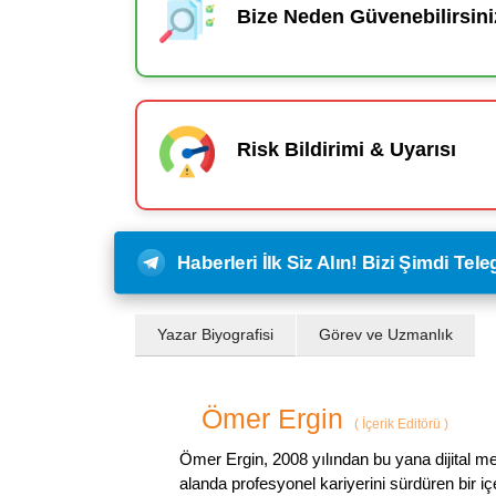
Bize Neden Güvenebilirsini
Risk Bildirimi & Uyarısı
Haberleri İlk Siz Alın! Bizi Şimdi Te
Yazar Biyografisi
Görev ve Uzmanlık
Ömer Ergin
(
İçerik Editörü
)
Ömer Ergin, 2008 yılından bu yana dijital me
alanda profesyonel kariyerini sürdüren bir iç