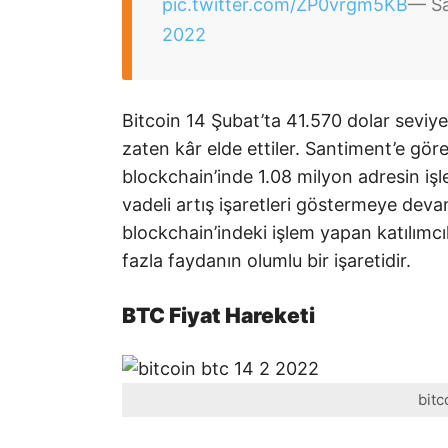
pic.twitter.com/ZP0vrgm5KB
— Sa
2022
Bitcoin 14 Şubat’ta 41.570 dolar seviy
zaten kâr elde ettiler. Santiment’e gör
blockchain’inde 1.08 milyon adresin işl
vadeli artış işaretleri göstermeye dev
blockchain’indeki işlem yapan katılımcı
fazla faydanın olumlu bir işaretidir.
BTC Fiyat Hareketi
bitc