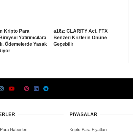
n Kripto Para
a16z: CLARITY Act, FTX
Bireysel Yatırımcılara
Benzeri Krizlerin Önüne
dı, Ödemelerde Yasak
Geçebilir
iyor
ERLER
PIYASALAR
 Para Haberleri
Kripto Para Fiyatları