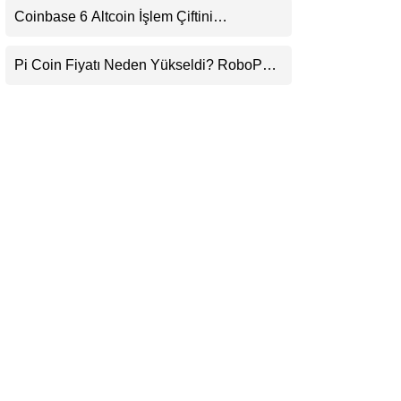
Coinbase 6 Altcoin İşlem Çiftini
LinkedIn
Durduracak
Pi Coin Fiyatı Neden Yükseldi? RoboPay
Telegram
Ortaklığı ve Güncelleme İyimserliği
Destekledi