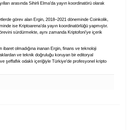
ılları arasında Sihirli Elma’da yayın koordinatörü olarak
rketlerde görev alan Ergin, 2018–2021 döneminde Coinkolik,
nde ise Kriptoarena’da yayın koordinatörlüğü yapmıştır.
evini sürdürmekte, aynı zamanda Kriptofoni’ye içerik
en ibaret olmadığına inanan Ergin, finans ve teknoloji
klardan ve teknik doğruluğu koruyan bir editoryal
ve şeffaflık odaklı içeriğiyle Türkiye’de profesyonel kripto