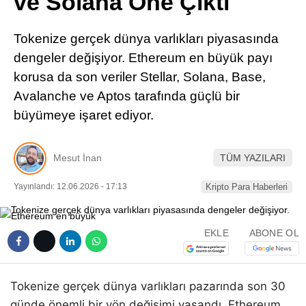
ve Solana Öne Çıktı
Pinterest
Tokenize gerçek dünya varlıkları piyasasında
LinkedIn
dengeler değişiyor. Ethereum en büyük payı
korusa da son veriler Stellar, Solana, Base,
Telegram
Avalanche ve Aptos tarafında güçlü bir
büyümeye işaret ediyor.
Mesut İnan
TÜM YAZILARI
Yayınlandı: 12.06.2026 - 17:13
Kripto Para Haberleri
EKLE
ABONE OL
Tokenize gerçek dünya varlıkları pazarında son 30
günde önemli bir yön değişimi yaşandı. Ethereum