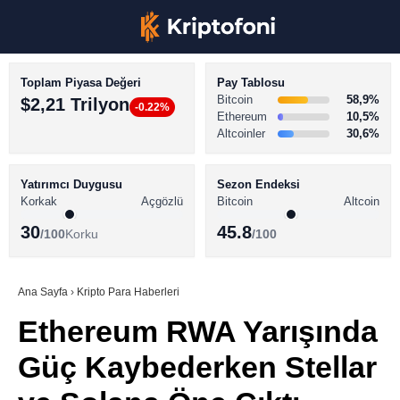
Toplam Piyasa Değeri
Pay Tablosu
Bitcoin
58,9%
$2,21 Trilyon
-0.22%
Ethereum
10,5%
Altcoinler
30,6%
KRİPTO PARA HABERLERİ
Facebook
BİTCOİN HABERLERİ
Yatırımcı Duygusu
Sezon Endeksi
Korkak
Açgözlü
Bitcoin
Altcoin
ALTCOİN HABERLERİ
30
45.8
/100
Korku
/100
AKADEMİ
Instagram
SÖZLÜK
Ana Sayfa
›
Kripto Para Haberleri
Ethereum RWA Yarışında
Youtube
Güç Kaybederken Stellar
TikTok