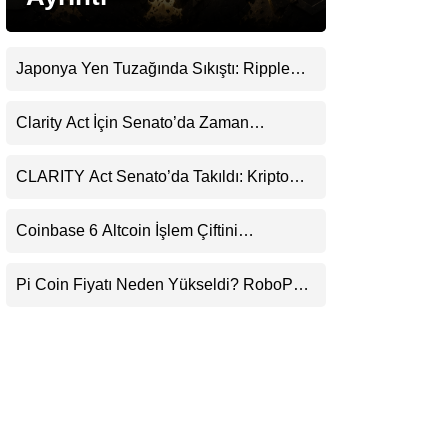
LinkedIn
Japonya Yen Tuzağında Sıkıştı: Ripple
Telegram
(XRP) Üçüncü Yol Olabilir mi?
Clarity Act İçin Senato’da Zaman
Daralıyor
CLARITY Act Senato’da Takıldı: Kripto
Para Piyasası 2027’yi Fiyatlıyor
Coinbase 6 Altcoin İşlem Çiftini
Durduracak
Pi Coin Fiyatı Neden Yükseldi? RoboPay
Ortaklığı ve Güncelleme İyimserliği
Destekledi