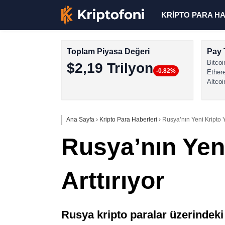
KRİPTO PARA H
Toplam Piyasa Değeri
Pay 
Bitcoi
$2,19 Trilyon
-0.82%
Ether
Altcoi
Ana Sayfa
›
Kripto Para Haberleri
›
Rusya’nın Yeni Kripto Y
Rusya’nın Yeni
Arttırıyor
Rusya kripto paralar üzerindeki d