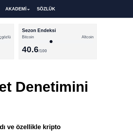
AKADEMİ
SÖZLÜK
Sezon Endeksi
çgözlü
Bitcoin
Altcoin
40.6
/100
Kripto Para Haberleri
Bitcoin Haberleri
et Denetimini
Altcoin Haberleri
Ethereum Haberleri
Solana Haberleri
XRP Haberleri
ı ve özellikle kripto
Memecoin Haberleri