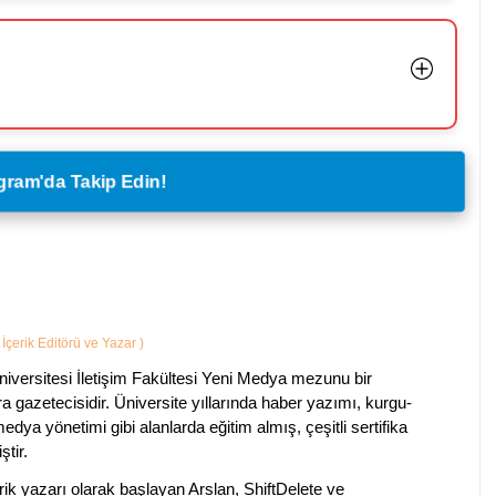
legram'da Takip Edin!
İçerik Editörü ve Yazar
)
iversitesi İletişim Fakültesi Yeni Medya mezunu bir
ara gazetecisidir. Üniversite yıllarında haber yazımı, kurgu-
edya yönetimi gibi alanlarda eğitim almış, çeşitli sertifika
ştir.
k yazarı olarak başlayan Arslan, ShiftDelete ve