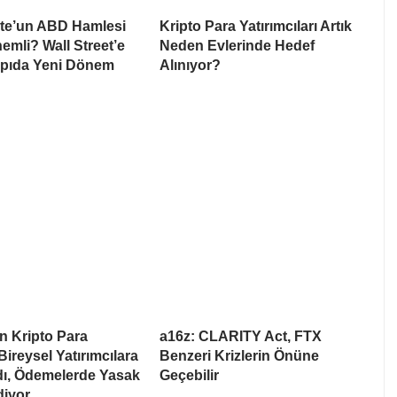
te’un ABD Hamlesi
Kripto Para Yatırımcıları Artık
mli? Wall Street’e
Neden Evlerinde Hedef
apıda Yeni Dönem
Alınıyor?
n Kripto Para
a16z: CLARITY Act, FTX
Bireysel Yatırımcılara
Benzeri Krizlerin Önüne
dı, Ödemelerde Yasak
Geçebilir
iyor