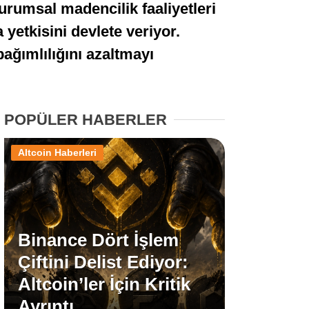
urumsal madencilik faaliyetleri
Stablecoin Haberleri
yetkisini devlete veriyor.
bağımlılığını azaltmayı
Facebook
POPÜLER HABERLER
Altcoin Haberleri
Instagram
Youtube
Binance Dört İşlem
TikTok
Çiftini Delist Ediyor:
Altcoin’ler İçin Kritik
Pinterest
Ayrıntı