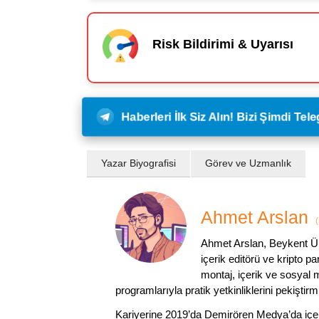
Risk Bildirimi & Uyarısı
Haberleri İlk Siz Alın! Bizi Şimdi Te
Yazar Biyografisi
Görev ve Uzmanlık
Ahmet Arslan
(
Ahmet Arslan, Beykent Ün
içerik editörü ve kripto p
montaj, içerik ve sosyal m
programlarıyla pratik yetkinliklerini pekiştirmi
Kariyerine 2019’da Demirören Medya’da içeri