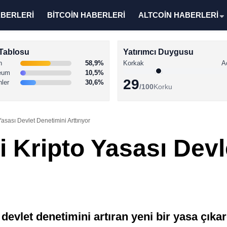
ABERLERİ
BİTCOİN HABERLERİ
ALTCOİN HABERLERİ
Tablosu
Yatırımcı Duygusu
n
58,9%
Korkak
A
eum
10,5%
29
nler
30,6%
/100
Korku
asası Devlet Denetimini Arttırıyor
 Kripto Yasası Devl
evlet denetimini artıran yeni bir yasa çıkard