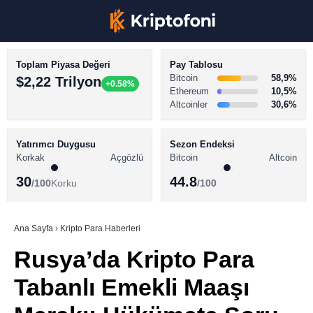
Toplam Piyasa Değeri
Pay Tablosu
Bitcoin
58,9%
$2,22 Trilyon
+0.58%
Ethereum
10,5%
Altcoinler
30,6%
KRİPTO PARA HABERLERİ
Facebook
BİTCOİN HABERLERİ
Yatırımcı Duygusu
Sezon Endeksi
Korkak
Açgözlü
Bitcoin
Altcoin
ALTCOİN HABERLERİ
30
44.8
/100
Korku
/100
AKADEMİ
Instagram
SÖZLÜK
Ana Sayfa
›
Kripto Para Haberleri
Rusya’da Kripto Para
Youtube
Tabanlı Emekli Maaşı
TikTok