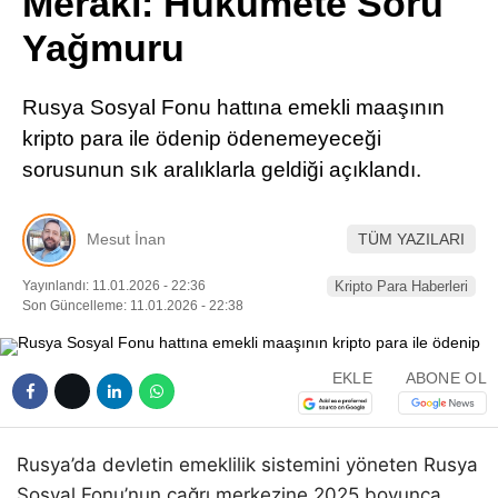
Merakı: Hükümete Soru
Pinterest
Yağmuru
LinkedIn
Rusya Sosyal Fonu hattına emekli maaşının
kripto para ile ödenip ödenemeyeceği
Telegram
sorusunun sık aralıklarla geldiği açıklandı.
Mesut İnan
TÜM YAZILARI
Yayınlandı: 11.01.2026 - 22:36
Kripto Para Haberleri
Son Güncelleme: 11.01.2026 - 22:38
EKLE
ABONE OL
Rusya’da devletin emeklilik sistemini yöneten Rusya
Sosyal Fonu’nun çağrı merkezine 2025 boyunca