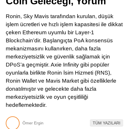
Coin Geleceği, Yorum
Pinterest
Ronin, Sky Mavis tarafından kurulan, düşük
LinkedIn
işlem ücretleri ve hızlı işlem kapasitesi ile dikkat
çeken Ethereum uyumlu bir Layer-1
Telegram
Blockchain’dir. Başlangıçta PoA konsensüs
mekanizmasını kullanırken, daha fazla
merkeziyetsizlik ve güvenlik sağlamak için
DPoS’a geçmiştir. Axie Infinity gibi popüler
oyunlarla birlikte Ronin İsim Hizmeti (RNS),
Ronin Wallet ve Mavis Market gibi özelliklerle
donatılmıştır ve gelecekte daha fazla
merkeziyetsizlik ve oyun çeşitliliği
hedeflemektedir.
Ömer Ergin
TÜM YAZILARI