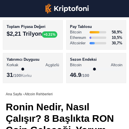
Toplam Piyasa Değeri
Pay Tablosu
Bitcoin
58,9%
$2,21 Trilyon
+0.31%
Ethereum
10,5%
Altcoinler
30,7%
KRİPTO PARA HABERLERİ
Facebook
BİTCOİN HABERLERİ
Yatırımcı Duygusu
Sezon Endeksi
Korkak
Açgözlü
Bitcoin
Altcoin
ALTCOİN HABERLERİ
31
46.9
/100
Korku
/100
AKADEMİ
Instagram
SÖZLÜK
Ana Sayfa
›
Altcoin Rehberleri
Ronin Nedir, Nasıl
Youtube
Çalışır? 8 Başlıkta RON
TikTok