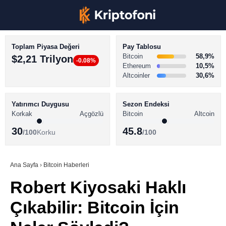
Toplam Piyasa Değeri
Pay Tablosu
Bitcoin
58,9%
$2,21 Trilyon
-0.08%
Ethereum
10,5%
Altcoinler
30,6%
KRİPTO PARA HABERLERİ
Facebook
BİTCOİN HABERLERİ
Yatırımcı Duygusu
Sezon Endeksi
Korkak
Açgözlü
Bitcoin
Altcoin
ALTCOİN HABERLERİ
30
45.8
/100
Korku
/100
AKADEMİ
Instagram
SÖZLÜK
Ana Sayfa
›
Bitcoin Haberleri
Robert Kiyosaki Haklı
Youtube
Çıkabilir: Bitcoin İçin
TikTok