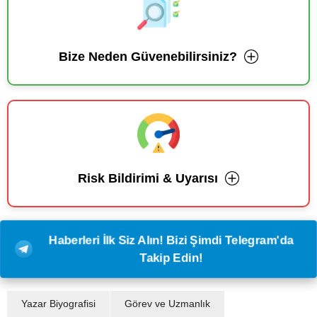
Bize Neden Güvenebilirsiniz?
Risk Bildirimi & Uyarısı
Haberleri İlk Siz Alın! Bizi Şimdi Telegram'da
Takip Edin!
Yazar Biyografisi
Görev ve Uzmanlık