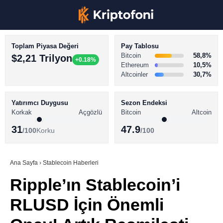
Toplam Piyasa Değeri
Pay Tablosu
Bitcoin
58,8%
$2,21 Trilyon
+0.18%
Ethereum
10,5%
Altcoinler
30,7%
KRİPTO PARA HABERLERİ
Facebook
BİTCOİN HABERLERİ
Yatırımcı Duygusu
Sezon Endeksi
Korkak
Açgözlü
Bitcoin
Altcoin
ALTCOİN HABERLERİ
31
47.9
/100
Korku
/100
AKADEMİ
Instagram
SÖZLÜK
Ana Sayfa
›
Stablecoin Haberleri
Ripple’ın Stablecoin’i
Youtube
RLUSD İçin Önemli
TikTok