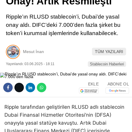
Onay! Artık Resmileşti
Pinterest
Ripple’ın RLUSD stablecoin’i, Dubai’de yasal
LinkedIn
onay aldı. DIFC’deki 7.000’den fazla şirket bu
token’i kurumsal işlemlerinde kullanabilecek.
Telegram
Mesut İnan
TÜM YAZILARI
Yayınlandı: 03.06.2025 - 18:11
Stablecoin Haberleri
EKLE
ABONE OL
Ripple tarafından geliştirilen RLUSD adlı stablecoin
Dubai Finansal Hizmetler Otoritesi’nin (DFSA)
onayıyla yasal statüye kavuştu. Artık Dubai
Uluslararası Finans Merkezi (DIFC) içerisinde