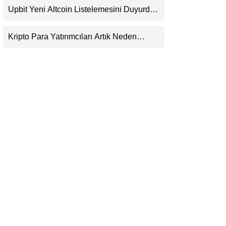
Beklentisini Bozabilir
Upbit Yeni Altcoin Listelemesini Duyurdu:
LinkedIn
KRW, BTC ve USDT Paritelerinde İşlem
Görecek
Kripto Para Yatırımcıları Artık Neden
Telegram
Evlerinde Hedef Alınıyor?