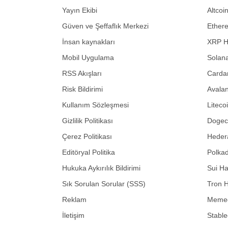
Yayın Ekibi
Altcoi
Güven ve Şeffaflık Merkezi
Ether
İnsan kaynakları
XRP H
Mobil Uygulama
Solana
RSS Akışları
Carda
Risk Bildirimi
Avalan
Kullanım Sözleşmesi
Liteco
Gizlilik Politikası
Dogeco
Çerez Politikası
Hedera
Editöryal Politika
Polkad
Hukuka Aykırılık Bildirimi
Sui Ha
Sık Sorulan Sorular (SSS)
Tron H
Reklam
Memec
İletişim
Stable