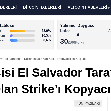
ABERLERİ
BİTCOİN HABERLERİ
ALTCOİN HABERLERİ
Tablosu
Yatırımcı Duygusu
n
58,9%
Korkak
A
eum
10,5%
30
nler
30,6%
/100
Korku
lvador Tarafından Kullanılacak Olan Strike’ı Kopyacılıkla Suçladı
isi El Salvador Tar
lan Strike’ı Kopyacı
TÜM YAZILARI