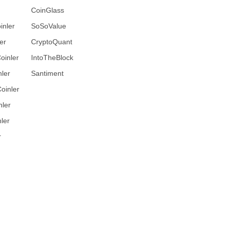
CoinGlass
inler
SoSoValue
er
CryptoQuant
oinler
IntoTheBlock
ler
Santiment
oinler
nler
ler
r