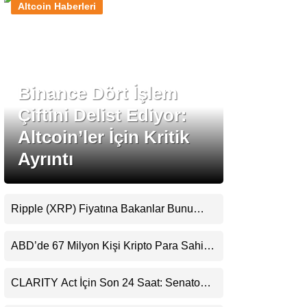
Altcoin Haberleri
Stablecoin Haberleri
Binance Dört İşlem
Facebook
Çiftini Delist Ediyor:
Altcoin’ler İçin Kritik
Ayrıntı
Instagram
Youtube
Ripple (XRP) Fiyatına Bakanlar Bunu
Kaçırıyor: Evernorth’tan Dikkat Çeken
Uyarı
TikTok
ABD’de 67 Milyon Kişi Kripto Para Sahibi:
Ripple’dan “Eski Algılar Yıkıldı” Mesajı
Pinterest
CLARITY Act İçin Son 24 Saat: Senato
Matematiği Kripto Para Piyasasının