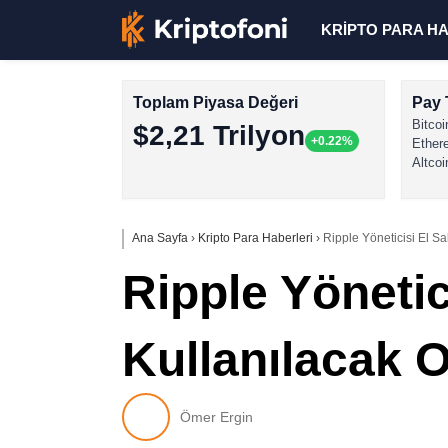
KRİPTO PARA H
Toplam Piyasa Değeri
Pay 
Bitcoi
$2,21 Trilyon
+0.22%
Ether
Altcoi
Ana Sayfa
›
Kripto Para Haberleri
›
Ripple Yöneticisi El Sa
Ripple Yönetic
Kullanılacak O
Ömer Ergin