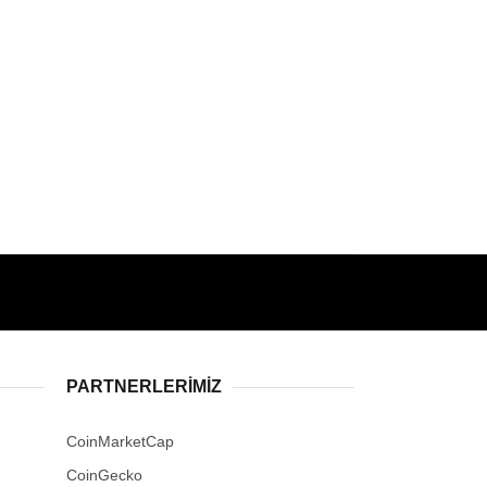
PARTNERLERIMIZ
CoinMarketCap
CoinGecko