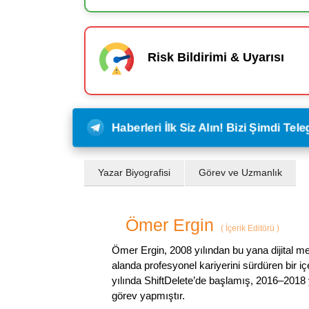
Risk Bildirimi & Uyarısı
Haberleri İlk Siz Alın! Bizi Şimdi Te
Yazar Biyografisi
Görev ve Uzmanlık
Ömer Ergin
(
İçerik Editörü
)
Ömer Ergin, 2008 yılından bu yana dijital me
alanda profesyonel kariyerini sürdüren bir iç
yılında ShiftDelete’de başlamış, 2016–2018 y
görev yapmıştır.