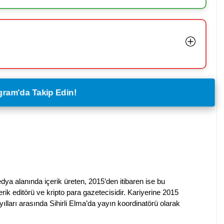
legram'da Takip Edin!
dya alanında içerik üreten, 2015’den itibaren ise bu
erik editörü ve kripto para gazetecisidir. Kariyerine 2015
ılları arasında Sihirli Elma’da yayın koordinatörü olarak