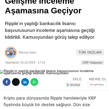
Gelişme İnceleme
Pinterest
Aşamasına Geçiyor
LinkedIn
Ripple’ın yaptığı bankacılık lisansı
başvurusunun inceleme aşamasına geçtiği
Telegram
bildirildi. Kamuoyundan görüş talep ediliyor.
Mesut İnan
TÜM YAZILARI
Yayınlandı: 10.10.2025 - 17:13
XRP Haberleri
EKLE
ABONE OL
Kripto para dünyasında Ripple hamleleriyle XRP
fiyatında büyük bir destek sağlıyor. Dün size