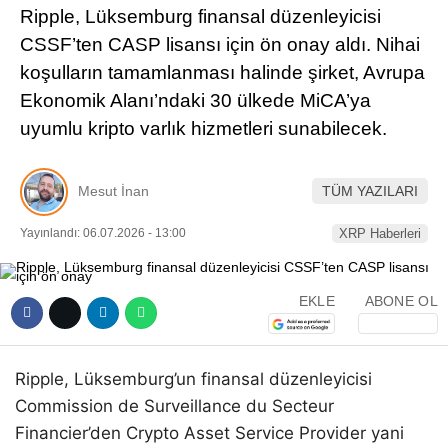
Ripple, Lüksemburg finansal düzenleyicisi
Pinterest
CSSF’ten CASP lisansı için ön onay aldı. Nihai
koşulların tamamlanması halinde şirket, Avrupa
LinkedIn
Ekonomik Alanı’ndaki 30 ülkede MiCA’ya
uyumlu kripto varlık hizmetleri sunabilecek.
Telegram
Mesut İnan
TÜM YAZILARI
Yayınlandı: 06.07.2026 - 13:00
XRP Haberleri
EKLE
ABONE OL
Ripple, Lüksemburg’un finansal düzenleyicisi
Commission de Surveillance du Secteur
Financier’den Crypto Asset Service Provider yani