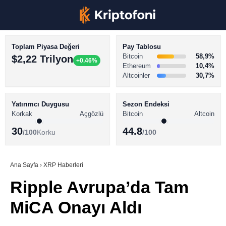
Toplam Piyasa Değeri
Pay Tablosu
Bitcoin
58,9%
$2,22 Trilyon
+0.46%
Ethereum
10,4%
Altcoinler
30,7%
KRİPTO PARA HABERLERİ
Facebook
BİTCOİN HABERLERİ
Yatırımcı Duygusu
Sezon Endeksi
Korkak
Açgözlü
Bitcoin
Altcoin
ALTCOİN HABERLERİ
30
44.8
/100
Korku
/100
AKADEMİ
Instagram
SÖZLÜK
Ana Sayfa
›
XRP Haberleri
Ripple Avrupa’da Tam
Youtube
MiCA Onayı Aldı
TikTok