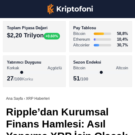
Toplam Piyasa Değeri
Pay Tablosu
Bitcoin
58,8%
$2,20 Trilyon
+0.60%
Ethereum
10,4%
Altcoinler
30,7%
KRİPTO PARA HABERLERİ
Facebook
BİTCOİN HABERLERİ
Yatırımcı Duygusu
Sezon Endeksi
Korkak
Açgözlü
Bitcoin
Altcoin
ALTCOİN HABERLERİ
27
51
/100
Korku
/100
AKADEMİ
Instagram
SÖZLÜK
Ana Sayfa
›
XRP Haberleri
Ripple’dan Kurumsal
Youtube
Finans Hamlesi: Asıl
TikTok