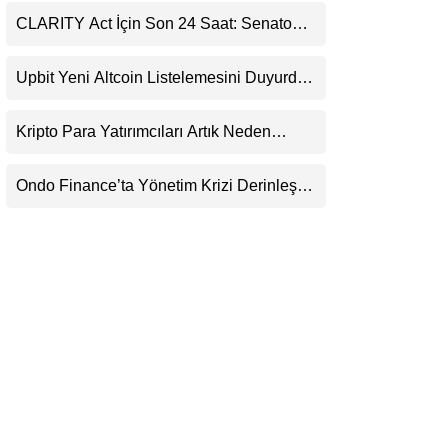
LinkedIn
CLARITY Act İçin Son 24 Saat: Senato
Matematiği Kripto Para Piyasasının
Beklentisini Bozabilir
Telegram
Upbit Yeni Altcoin Listelemesini Duyurdu:
KRW, BTC ve USDT Paritelerinde İşlem
Görecek
Kripto Para Yatırımcıları Artık Neden
Evlerinde Hedef Alınıyor?
Ondo Finance’ta Yönetim Krizi Derinleşti:
Milyarlarca Dolarlık Tokenizasyon Devinin
Kontrolü Mahkemeye Taşındı