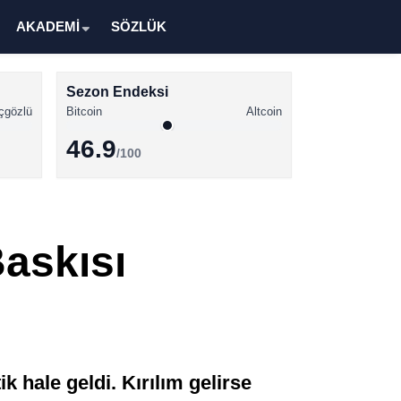
AKADEMİ
SÖZLÜK
Sezon Endeksi
çgözlü
Bitcoin
Altcoin
46.9
/100
Kripto Para Haberleri
Bitcoin Haberleri
Baskısı
Altcoin Haberleri
Ethereum Haberleri
Solana Haberleri
XRP Haberleri
ik hale geldi. Kırılım gelirse
Memecoin Haberleri