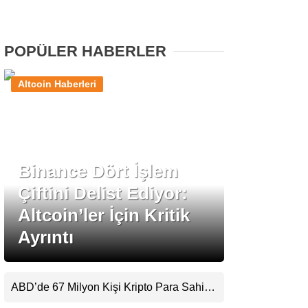
Stablecoin Haberleri
POPÜLER HABERLER
Altcoin Haberleri
Facebook
Binance Dört İşlem
Instagram
Çiftini Delist Ediyor:
Youtube
Altcoin’ler İçin Kritik
Ayrıntı
TikTok
Pinterest
ABD’de 67 Milyon Kişi Kripto Para Sahibi:
Ripple’dan “Eski Algılar Yıkıldı” Mesajı