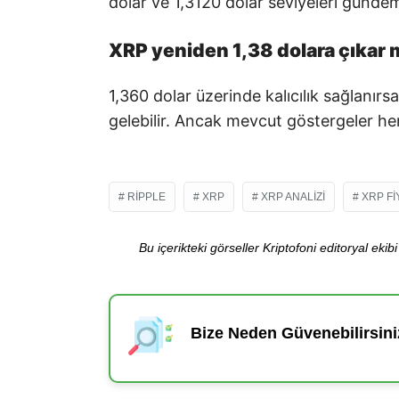
dolar ve 1,3120 dolar seviyeleri gündeme
XRP yeniden 1,38 dolara çıkar 
1,360 dolar üzerinde kalıcılık sağlanır
gelebilir. Ancak mevcut göstergeler he
RIPPLE
XRP
XRP ANALIZI
XRP FI
Bu içerikteki görseller Kriptofoni editoryal ek
Bize Neden Güvenebilirsini