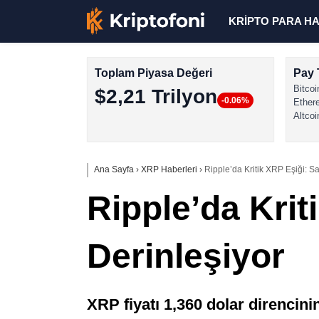
KRİPTO PARA H
Toplam Piyasa Değeri
Pay 
Bitcoi
$2,21 Trilyon
-0.06%
Ether
Altcoi
Ana Sayfa
›
XRP Haberleri
›
Ripple’da Kritik XRP Eşiği: Sa
Ripple’da Krit
Derinleşiyor
XRP fiyatı 1,360 dolar direncinin