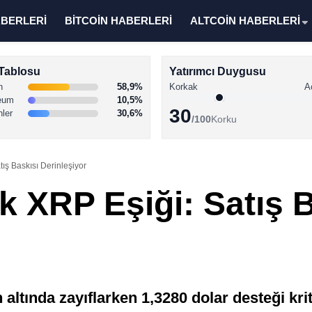
ABERLERİ
BİTCOİN HABERLERİ
ALTCOİN HABERLERİ
Tablosu
Yatırımcı Duygusu
n
58,9%
Korkak
A
eum
10,5%
30
nler
30,6%
/100
Korku
tış Baskısı Derinleşiyor
ik XRP Eşiği: Satış 
 altında zayıflarken 1,3280 dolar desteği krit