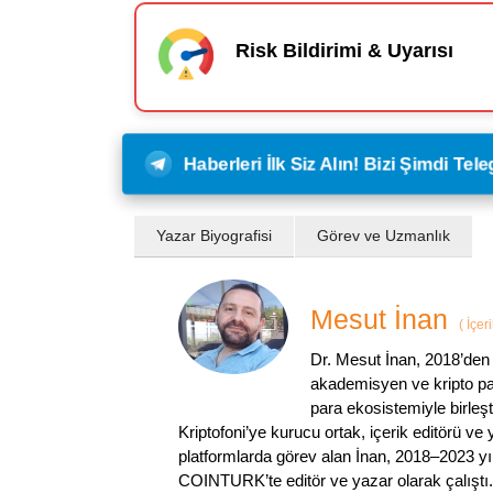
Risk Bildirimi & Uyarısı
Haberleri İlk Siz Alın! Bizi Şimdi Te
Yazar Biyografisi
Görev ve Uzmanlık
Mesut İnan
(
İçer
Dr. Mesut İnan, 2018’den 
akademisyen ve kripto par
para ekosistemiyle birleşt
Kriptofoni’ye kurucu ortak, içerik editörü ve
platformlarda görev alan İnan, 2018–2023 yı
COINTURK’te editör ve yazar olarak çalıştı.