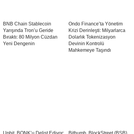
BNB Chain Stablecoin
Ondo Finance’ta Yönetim
Yarışında Tron’u Geride
Krizi Derinleşti: Milyarlarca
Bıraktı: 80 Milyon Cüzdan
Dolarlık Tokenizasyon
Yeni Dengenin
Devinin Kontrolü
Mahkemeye Taşındı
Upbit, BONK’u Delist Ediyor:
Bithumb, BlockStreet (BSB)