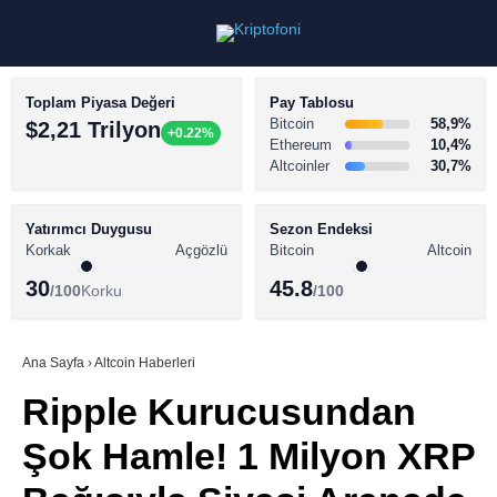
Toplam Piyasa Değeri
Pay Tablosu
Bitcoin
58,9%
$2,21 Trilyon
+0.22%
Ethereum
10,4%
Altcoinler
30,7%
KRİPTO PARA HABERLERİ
Facebook
BİTCOİN HABERLERİ
Yatırımcı Duygusu
Sezon Endeksi
Korkak
Açgözlü
Bitcoin
Altcoin
ALTCOİN HABERLERİ
30
45.8
/100
Korku
/100
AKADEMİ
Instagram
SÖZLÜK
Ana Sayfa
›
Altcoin Haberleri
Ripple Kurucusundan
Youtube
Şok Hamle! 1 Milyon XRP
TikTok