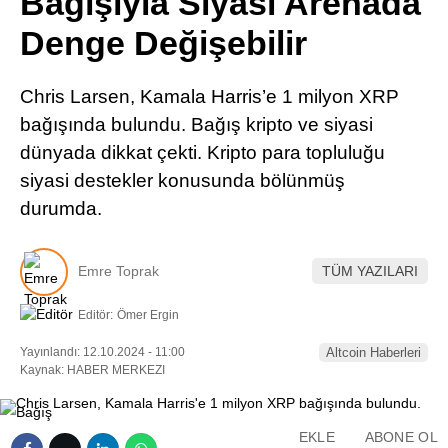
Bağışıyla Siyasi Arenada
Pinterest
Denge Değişebilir
LinkedIn
Chris Larsen, Kamala Harris’e 1 milyon XRP
bağışında bulundu. Bağış kripto ve siyasi
Telegram
dünyada dikkat çekti. Kripto para topluluğu
siyasi destekler konusunda bölünmüş
durumda.
Emre Toprak
TÜM YAZILARI
Editör:
Ömer Ergin
Yayınlandı: 12.10.2024 - 11:00
Altcoin Haberleri
Kaynak: HABER MERKEZI
EKLE
ABONE OL